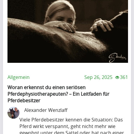
h
i
G
e
t
o
n
h
o
i
m
g
t
u
l
c
p
e
o
.
A
m
.
l
e
.
g
s
o
Allgemein
Sep 26, 2025
361
t
r
Woran erkennst du einen seriösen
o
i
Pferdephysiotherapeuten? – Ein Leitfaden für
G
t
Pferdebesitzer
o
h
Alexander Wenzlaff
o
m
g
Viele Pferdebesitzer kennen die Situation: Das
u
Pferd wirkt verspannt, geht nicht mehr wie
l
p
gewohnt unter dem Sattel oder hat nach einer