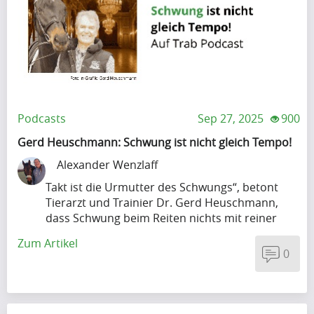
m
e
t
o
.
o
A
y
m
.
n
l
i
e
.
t
g
m
s
h
o
p
t
w
r
a
o
h
i
c
Podcasts
Sep 27, 2025
900
G
e
t
t
o
Gerd Heuschmann: Schwung ist nicht gleich Tempo!
n
h
f
o
Alexander Wenzlaff
i
m
u
g
t
u
Takt ist die Urmutter des Schwungs“, betont
l
l
c
Tierarzt und Trainier Dr. Gerd Heuschmann,
p
m
e
dass Schwung beim Reiten nichts mit reiner
o
.
o
A
Geschwin..
m
.
Zum Artikel
n
l
0
e
.
t
g
s
h
o
t
w
r
o