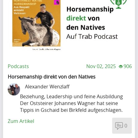
Artikel
Artikel
Name
A
p
r
i
Krishna
Podcasts
Nov 02, 2025
906
l
Singh
i
Horsemanship direkt von den Natives
s
Alexander Wenzlaff
s
Artikel
Beziehung, Leadership und feine Ausbildung
h
Der Oststeirer Johannes Wagner hat seine
Artikel
a
Tippis in Gschaid bei Birkfeld aufgeschlagen.
Name
p
Zuvor hat er v..
Zum Artikel
i
0
A
n
p