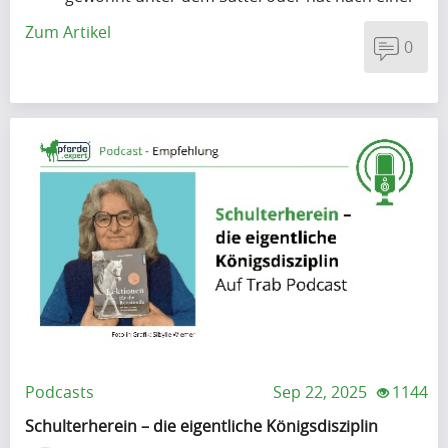
e
.
Verletzung..
A
Zum Artikel
.
0
l
.
g
o
r
i
t
h
m
u
p
.
.
.
Podcasts
Sep 22, 2025
1144
Schulterherein – die eigentliche Königsdisziplin