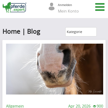
Anmelden
Mein Konto
Home | Blog
A
Kategorie
r
t
i
k
e
l
(68)
Allgemein
Apr 20, 2026
900