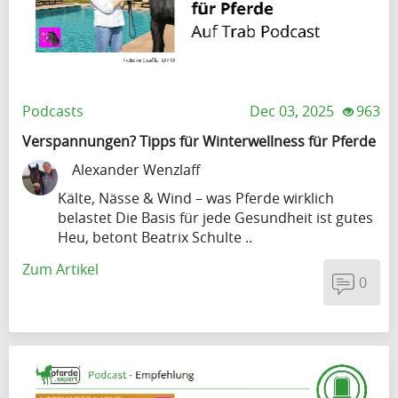
(7)
V
Podcasts
Dec 03, 2025
963
i
Verspannungen? Tipps für Winterwellness für Pferde
d
Alexander Wenzlaff
e
Kälte, Nässe & Wind – was Pferde wirklich
belastet Die Basis für jede Gesundheit ist gutes
o
Heu, betont Beatrix Schulte ..
s
Zum Artikel
0
(6)