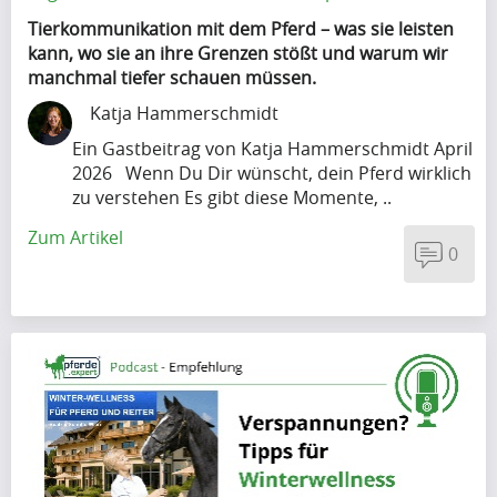
B
Tierkommunikation mit dem Pferd – was sie leisten
kann, wo sie an ihre Grenzen stößt und warum wir
l
manchmal tiefer schauen müssen.
o
Katja Hammerschmidt
g
Ein Gastbeitrag von Katja Hammerschmidt April
2026 Wenn Du Dir wünscht, dein Pferd wirklich
(197)
zu verstehen Es gibt diese Momente, ..
Zum Artikel
0
F
r
a
g
e
n