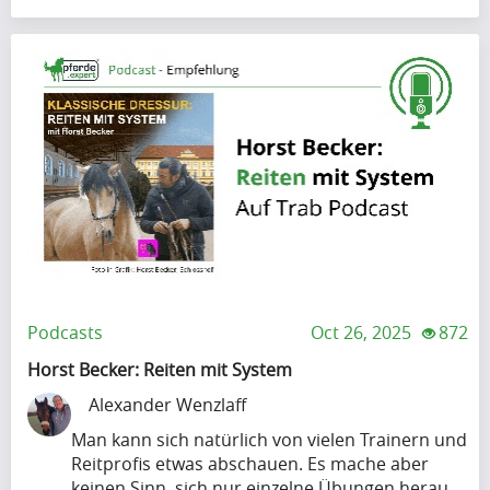
g
r
u
i
Krishna
p
l
Singh
t
i
o
s
b
s
Artikel
e
h
a
Artikel
a
p
Name
p
r
i
A
e
n
p
t
Podcasts
Oct 26, 2025
872
g
r
t
u
Horst Becker: Reiten mit System
i
y
Krishna
p
l
Alexander Wenzlaff
i
Singh
t
i
m
Man kann sich natürlich von vielen Trainern und
o
s
p
Reitprofis etwas abschauen. Es mache aber
b
s
keinen Sinn, sich nur einzelne Übungen herau..