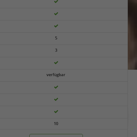
t teilen und profitieren
5
3
verfügbar
10
gerne und