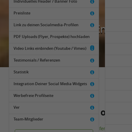
Individuelles Header / Banner Foto
Preisliste
"Empfehle
Link zu deinen Socialmedia-Profilen
PDF Uploads (Flyer, Prospekte) hochladen
Video Links einbinden (Youtube / Vimeo)
Testimonials / Referenzen
Statistik
Integration Deiner Social Media Widgets
Werbefreie Profilseite
Ver
Fragen, Anregungen oder 
Team-Mitglieder
Dann schreibe uns eine E-Mail an
info@pferde.expert
od