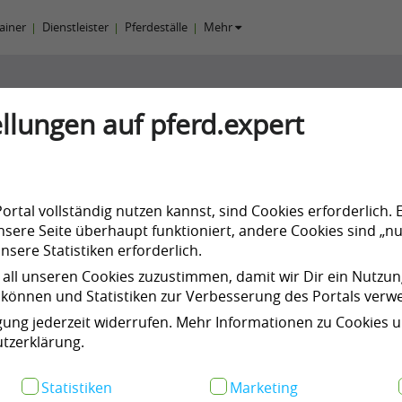
rainer
Dienstleister
Pferdeställe
Mehr
nsere Angebote im Überbli
llungen auf pferd.expert
haffe Dir einen Überblck über unsere Anbieter-Profil-T
rtal vollständig nutzen kannst, sind Cookies erforderlich. 
sere Seite überhaupt funktioniert, andere Cookies sind „nu
Zahlungsweise wählen
sere Statistiken erforderlich.
 all unseren Cookies zuzustimmen, damit wir Dir ein Nutzu
 zahlen
Monatli
können und Statistiken zur Verbesserung des Portals ver
igung jederzeit widerrufen. Mehr Informationen zu Cookies 
tzerklärung.
Kategorie auswählen
Statistiken
Marketing