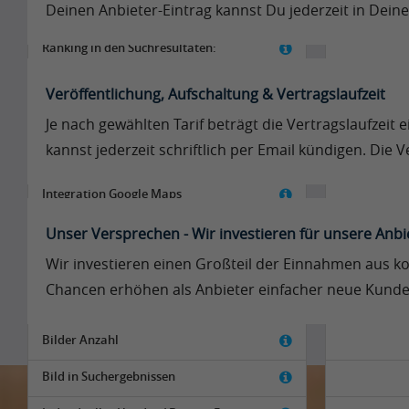
Deinen Anbieter-Eintrag kannst Du jederzeit in Deine
Tarif
Ranking in den Suchresultaten:
Logo
Veröffentlichung, Aufschaltung & Vertragslaufzeit
Anzeige in den Empfehlungen
Je nach gewählten Tarif beträgt die Vertragslaufzeit 
kannst jederzeit schriftlich per Email kündigen. Die
Kontaktformular für E-Mailanfragen
Integration Google Maps
Beschreibung durch Angebotsmerkmale
Unser Versprechen - Wir investieren für unsere Anbi
Wir investieren einen Großteil der Einnahmen aus kos
Kontaktangaben
Chancen erhöhen als Anbieter einfacher neue Kunde
Beschreibung des Angebotes als Freitext
Bilder Anzahl
Bild in Suchergebnissen