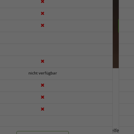
 uns und gewinne!"
Jetz
nicht verfügbar
Verbesserungswünsche?
er ruf uns unter
+49 (0)2242 xxx xxx xxx
an. Wir helfen Dir 