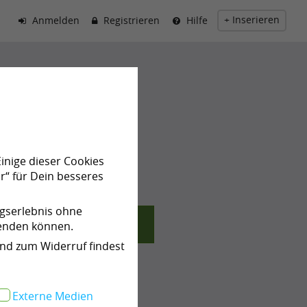
+ Inserieren
Anmelden
Registrieren
Hilfe
ck
arife!
Einige dieser Cookies
r“ für Dein besseres
ngserlebnis ohne
ch zahlen
wenden können.
und zum Widerruf findest
Externe Medien