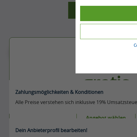
Pferdeställe
C
Free
Nach Starter Einträgen
gratis
Zahlungsmöglichkeiten & Konditionen
Alle Preise verstehen sich inklusive 19% Umsatzste
Angebot wählen
Dein Anbieterprofil bearbeiten!