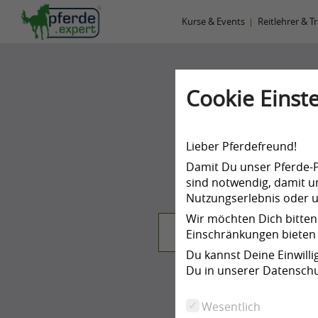
Kurse & Events
Reitlehrer & T
U
Cookie Einste
Versc
Lieber Pferdefreund!
Damit Du unser Pferde-Po
sind notwendig, damit un
Nutzungserlebnis oder un
Wir möchten Dich bitten
Jährlich
Einschränkungen bieten 
Du kannst Deine Einwill
Du in unserer Datenschu
Wesentlich