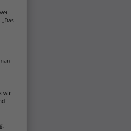
wei
. „Das
 man
s wir
nd
g.