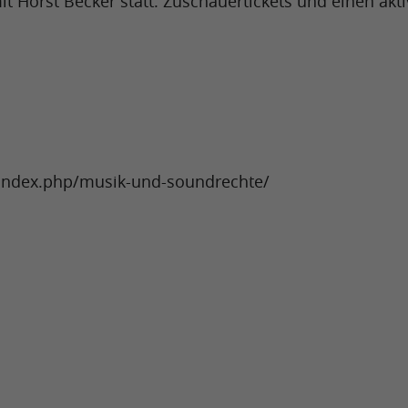
it Horst Becker statt. Zuschauertickets und einen akt
u/index.php/musik-und-soundrechte/