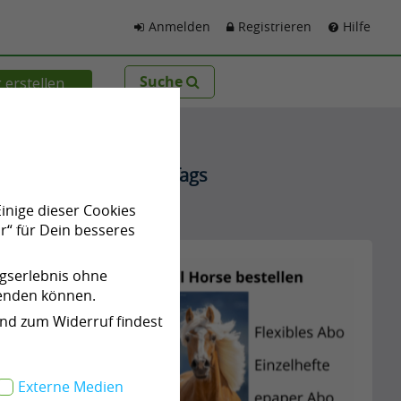
Anmelden
Registrieren
Hilfe
Suche
 erstellen
Beliebte Tags
Einige dieser Cookies
Werbung
r“ für Dein besseres
464
ngserlebnis ohne
wenden können.
und zum Widerruf findest
Externe Medien