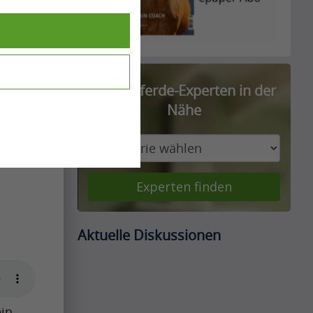
Finde Pferde-Experten in der
Nähe
Experten finden
Aktuelle Diskussionen
ein