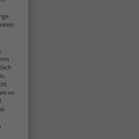
inge
reten.
n
s
Wenn
nfach
n,
cht
äre so
d
ie
n