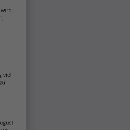
 wird.
“,
 viel
 zu
August