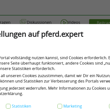
ragen
Diskussionen
Videos
Beitrag
llungen auf pferd.expert
rtal vollständig nutzen kannst, sind Cookies erforderlich. 
beim Olympia-Zirkusspektakel
sere Seite überhaupt funktioniert, andere Cookies sind „nu
sere Statistiken erforderlich.
3
 all unseren Cookies zuzustimmen, damit wir Dir ein Nutzu
können und Statistiken zur Verbesserung des Portals ver
igung jederzeit widerrufen. Mehr Informationen zu Cookies 
tzerklärung.
Statistiken
Marketing