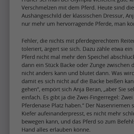
Artikel
s
b
Verschmelzen mit dem Pferd. Heute sind die
h
e
Artikel
Aushängeschild der klassischen Dressur, Anja
a
a
Name
nur mehr um hervorragende Pferde, man kön
p
p
A
i
r
Fehler, die nichts mit pferdegerechtem Reit
p
n
e
toleriert, ärgert sie sich. Dazu zähle etwa ein
r
g
t
Pferd nicht mal mehr den Speichel abschl
i
u
t
Krishna
dann ein Stück Backe oder Zunge zwischen die
l
Singh
p
y
nicht anders kann und blutet dann. Was wir
i
t
i
damit es sich nicht auf die Backe beißen kan
s
o
m
gehen“, empört sich Anja Beran, „aber Sie se
Artikel
s
b
p
einfach. Es gibt ja die Zwei-Fingerregel: Zw
h
e
a
Artikel
Pferdenase Platz haben.“ Der Nasenriemen s
a
a
c
Name
Kiefer aufeinanderpresst, es nicht mehr sch
p
p
t
bewegen kann, und das Pferd so zum Befehls
A
i
r
f
Hand alles erlauben könne.
p