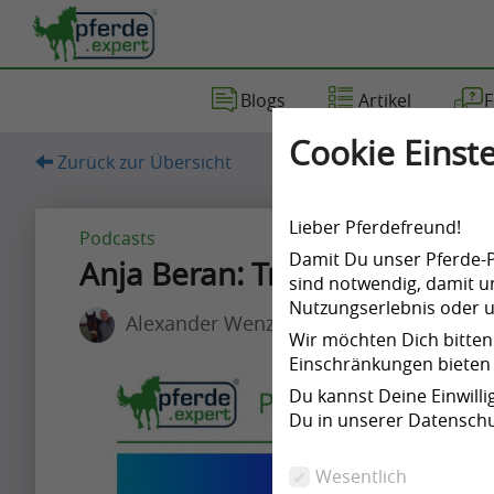
Blogs
Artikel
F
Artikel
Blog
Fragen
Videos
Cookie Einste
Zurück zur Übersicht
(68)
(197)
(7)
(6)
Lieber Pferdefreund!
Podcasts
Damit Du unser Pferde-Po
Anja Beran: Traurige Tricks 
sind notwendig, damit un
Nutzungserlebnis oder un
Alexander Wenzlaff
Artikel
Wir möchten Dich bitten
Einschränkungen bieten 
Artikel
Du kannst Deine Einwill
Name
Du in unserer Datenschu
A
Wesentlich
p