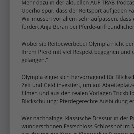
m
Mehr dazu in der aktuellen AUF TRAB-Podcast
t
e
Artikel
s
b
p
Überholspur, dass der Reitsport auf jeden F
h
s
h
e
a
Wir müssen vor allem sehr aufpassen, dass 
Artikel
w
t
a
a
c
Name
fordert Anja Beran bei Pferde-unfreundlichen
h
o
p
p
t
e
G
A
i
r
f
Wobei sie Reitbewerbebei Olympia nicht per se
n
o
p
n
e
u
ihrem Pferd mit viel Respekt begegnen und 
i
o
r
g
t
gelangen.“
l
t
g
i
u
t
m
Krishna
c
l
l
Singh
p
y
o
Olympia eigne sich hervorragend für Blicksc
o
e
i
t
i
Zeit und Geld investiert, um auf Abreiteplä
n
m
A
s
o
m
filmen und aus den realen Vorlagen Trickbild
t
e
l
s
b
p
Blickschulung: Pferdegerechte Ausbildung e
h
s
g
h
e
a
w
t
o
a
a
c
Wer nachhaltige, klassische Dressur in der P
h
o
r
p
p
t
wunderschönen Festschloss Schlosshof im Ma
e
G
i
i
r
f