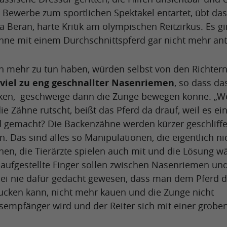
 Bewerbe zum sportlichen Spektakel entartet, übt das
 Beran, harte Kritik am olympischen Reitzirkus. Es g
ne mit einem Durchschnittspferd gar nicht mehr ant
en mehr zu tun haben, würden selbst von den Richter
viel zu eng geschnallter Nasenriemen
, so dass da
ucken, geschweige dann die Zunge bewegen könne. „
 Zähne rutscht, beißt das Pferd da drauf, weil es ei
d gemacht? Die Backenzähne werden kürzer geschliffe
n. Das sind alles so Manipulationen, die eigentlich ni
hen, die Tierärzte spielen auch mit und die Lösung w
ei aufgestellte Finger sollen zwischen Nasenriemen un
ei nie dafür gedacht gewesen, dass man dem Pferd d
lucken kann, nicht mehr kauen und die Zunge nicht
empfänger wird und der Reiter sich mit einer grobe