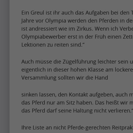
n
e
u
r
g
t
l
Ein Greul ist ihr auch das Aufgaben bei den
i
u
t
m
Jahre vor Olympia werden den Pferden in de
Krishna
l
Singh
p
y
ist andressiert wie im Zirkus. Wenn ich Ver
o
i
t
i
Olympiabewerber erst in der Früh einen Zett
n
s
o
m
Lektionen zu reiten sind.“
t
Artikel
s
b
p
h
h
e
a
Auch müsse die Zügelführung leichter sein u
Artikel
w
a
a
c
Name
eigentlich in dieser hohen Klasse am locke
h
p
p
t
Versammlung sollten wir die Hand
e
A
i
r
f
n
p
n
e
u
sinken lassen, den Kontakt aufgeben, auch 
i
r
g
t
l
das Pferd nur am Sitz haben. Das heißt wir
t
i
u
t
das Pferd darf seine Haltung nicht verlieren.
m
Krishna
c
l
Singh
p
y
o
o
i
t
i
n
Ihre Liste an nicht Pferde-gerechten Reitprak
m
s
o