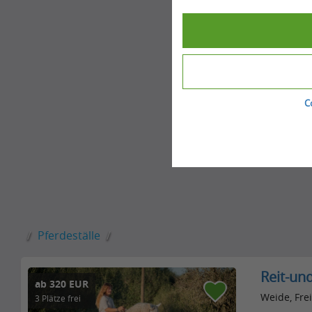
C
Pferdeställe
Reit-un
ab 320 EUR
Weide, Frei
3 Plätze frei