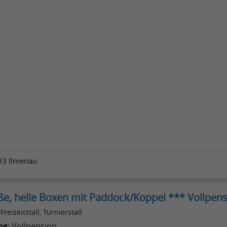
93 Ilmenau
ße, helle Boxen mit Paddock/Koppel *** Vollpen
Freizeitstall, Turnierstall
ng:
Vollpension