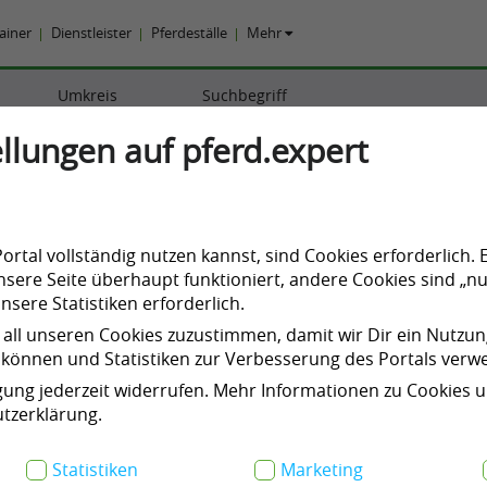
rainer
Dienstleister
Pferdeställe
Mehr
Umkreis
Suchbegriff
llungen auf pferd.expert
41
Ergebnisse
rtal vollständig nutzen kannst, sind Cookies erforderlich. 
sere Seite überhaupt funktioniert, andere Cookies sind „nu
sere Statistiken erforderlich.
 all unseren Cookies zuzustimmen, damit wir Dir ein Nutzu
können und Statistiken zur Verbesserung des Portals ver
igung jederzeit widerrufen. Mehr Informationen zu Cookies 
tzerklärung.
Statistiken
Marketing