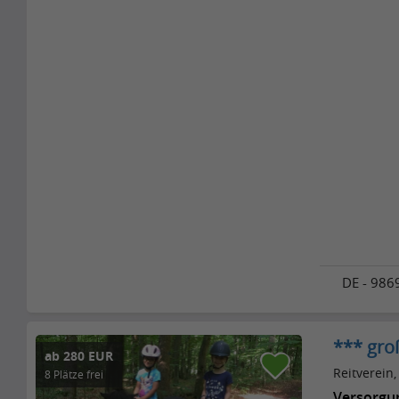
DE - 986
*** gro
ab 280 EUR
Reitverein, 
8 Plätze frei
Versorgu