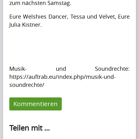
g
zum nächsten Samstag.
r
u
i
Eure Welshies Dancer, Tessa und Velvet, Eure 
p
Krishna
l
Julia Kistner.
Singh
t
i
o
s
b
s
Artikel
e
h
a
Artikel
a
p
Musik- und Soundrechte: 
Name
p
r
https://auftrab.eu/index.php/musik-und-
i
A
e
soundrechte/
n
p
t
g
r
t
u
Kommentieren
i
y
p
Krishna
l
i
Singh
t
i
m
Teilen mit ...
o
s
p
b
s