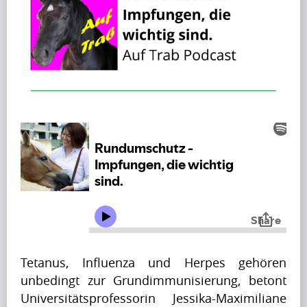
B
l
o
g
(197)
F
r
a
g
Tetanus, Influenza und Herpes gehören 
e
unbedingt zur Grundimmunisierung, betont 
n
Universitätsprofessorin Jessika-Maximiliane 