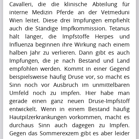
Cavalleri, die die klinische Abteilung für 
(7)
interne Medizin Pferde an der Vetmeduni 
Wien leitet. Diese drei Impfungen empfiehlt 
auch die Ständige Impfkommission. Tetanus 
V
hält länger, die Impfstoffe Herpes und 
Influenza beginnen ihre Wirkung nach einem 
i
halben Jahr zu verlieren. Dann gibt es auch 
d
Impfungen, die je nach Bestand und Land 
e
empfohlen werden. Kommt in einer Gegend 
beispielsweise häufig Druse vor, so macht es 
o
Sinn noch vor Ausbruch im unmittelbaren 
s
Umfeld noch zu impfen. Hier habe man 
(6)
gerade einen ganz neuen Druse-Impfstoff 
entwickelt. Wenn in einem Bestand häufig 
Hautpilzerkrankungen vorkommen, macht es 
durchaus Sinn auch dagegen zu Impfen. 
Gegen das Sommerexzem gibt es aber leider 