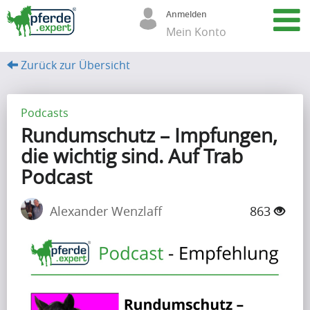
Anmelden
Mein Konto
Zurück zur Übersicht
A
r
Podcasts
Rundumschutz – Impfungen,
t
die wichtig sind. Auf Trab
i
Podcast
k
e
Alexander Wenzlaff
863
l
(68)