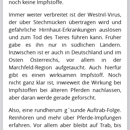
noch keine Impfstoffe.
Artikel
Immer weiter verbreitet ist der Westnil-Virus, 
Artikel
der über Stechmücken übertragen wird und 
Name
gefährliche Hirnhaut-Erkrankungen auslösen 
A
und zum Tod des Tieres führen kann. Früher 
p
gabe es ihn nur in südlichen Ländern. 
r
Inzwischen ist er auch in Deutschland und im 
i
Osten Österreichs, vor allem in der 
Krishna
l
Marchfeld-Region aufgetaucht. Auch hierfür 
Singh
i
gibt es einen wirksamen Impfstoff. Noch 
s
nicht ganz klar ist, inwieweit die Wirkung bei 
s
Artikel
Impfstoffen bei älteren Pferden nachlassen, 
h
aber daran werde gerade geforscht.
Artikel
a
Name
p
Also, eine rundherum g´sunde Auftrab-Folge. 
i
Reinhören und mehr über Pferde-Impfungen 
A
n
erfahren. Vor allem aber bleibt auf Trab, bis 
p