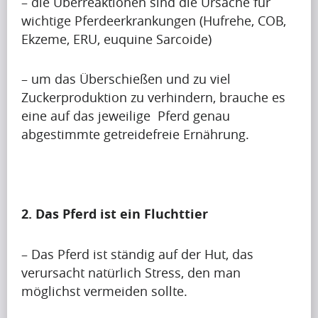
– die Überreaktionen sind die Ursache für
Artikel
wichtige Pferdeerkrankungen (Hufrehe, COB,
Artikel
Ekzeme, ERU, euquine Sarcoide)
Name
– um das Überschießen und zu viel
A
Zuckerproduktion zu verhindern, brauche es
p
eine auf das jeweilige Pferd genau
r
abgestimmte getreidefreie Ernährung.
i
Krishna
l
Singh
i
s
s
2. Das Pferd ist ein Fluchttier
Artikel
h
Artikel
a
– Das Pferd ist ständig auf der Hut, das
Name
p
verursacht natürlich Stress, den man
i
möglichst vermeiden sollte.
A
n
p