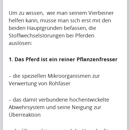
(7)
Um zu wissen, wie man seinem Vierbeiner
helfen kann, müsse man sich erst mit den
beiden Hauptgründen befassen, die
V
Stoffwechselstörungen bei Pferden
i
auslösen:
d
1. Das Pferd ist ein reiner Pflanzenfresser
e
o
– die speziellen Mikroorganismen zur
Verwertung von Rohfaser
s
(6)
– das damit verbundene hochentwickelte
Abwehrsystem und seine Neigung zur
Überreaktion