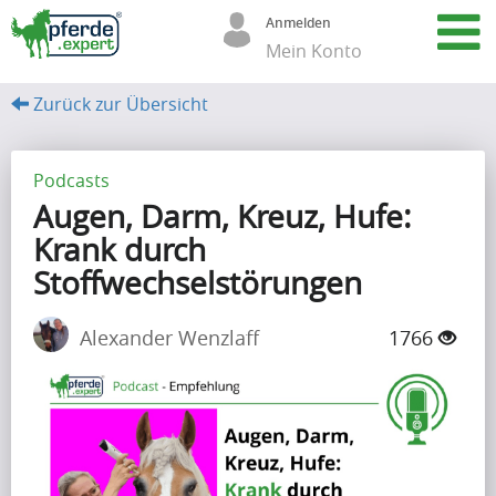
Anmelden
Mein Konto
Zurück zur Übersicht
A
r
Podcasts
Augen, Darm, Kreuz, Hufe:
t
Krank durch
i
Stoffwechselstörungen
k
e
Alexander Wenzlaff
1766
l
(67)