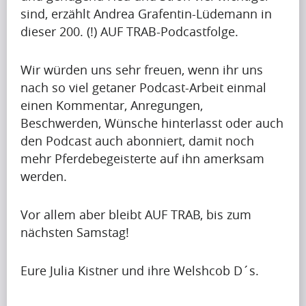
a
Artikel
e
sind, erzählt Andrea Grafentin-Lüdemann in
h
c
a
dieser 200. (!) AUF TRAB-Podcastfolge.
Artikel
a
t
p
Name
p
f
r
Wir würden uns sehr freuen, wenn ihr uns
i
u
A
e
nach so viel getaner Podcast-Arbeit einmal
n
l
p
t
einen Kommentar, Anregungen,
g
m
r
t
Beschwerden, Wünsche hinterlasst oder auch
u
o
i
y
den Podcast auch abonniert, damit noch
p
n
Krishna
l
i
Singh
mehr Pferdebegeisterte auf ihn amerksam
t
t
i
m
werden.
o
h
s
p
b
w
s
a
Artikel
e
Vor allem aber bleibt AUF TRAB, bis zum
h
h
c
a
nächsten Samstag!
e
Artikel
a
t
p
n
Name
p
f
r
i
Eure Julia Kistner und ihre Welshcob D´s.
i
u
A
e
t
n
l
p
t
c