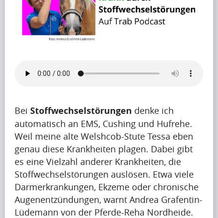
B
l
o
g
(197)
Bei
Stoffwechselstörungen
denke ich
automatisch an EMS, Cushing und Hufrehe.
F
Weil meine alte Welshcob-Stute Tessa eben
r
genau diese Krankheiten plagen. Dabei gibt
a
es eine Vielzahl anderer Krankheiten, die
Stoffwechselstörungen auslösen. Etwa viele
g
Darmerkrankungen, Ekzeme oder chronische
e
Augenentzündungen, warnt Andrea Grafentin-
n
Lüdemann von der Pferde-Reha Nordheide.