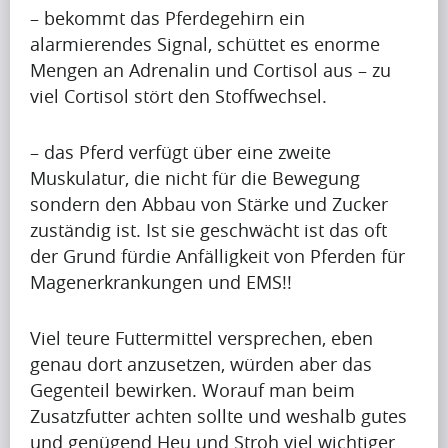
g
– bekommt das Pferdegehirn ein
r
u
alarmierendes Signal, schüttet es enorme
i
p
Krishna
Mengen an Adrenalin und Cortisol aus – zu
l
Singh
t
viel Cortisol stört den Stoffwechsel.
i
o
s
b
s
– das Pferd verfügt über eine zweite
Artikel
e
h
Muskulatur, die nicht für die Bewegung
a
Artikel
a
sondern den Abbau von Stärke und Zucker
p
Name
p
zuständig ist. Ist sie geschwächt ist das oft
r
i
der Grund fürdie Anfälligkeit von Pferden für
A
e
n
Magenerkrankungen und EMS!!
p
t
g
r
t
u
Viel teure Futtermittel versprechen, eben
i
y
p
Krishna
genau dort anzusetzen, würden aber das
l
i
Singh
t
Gegenteil bewirken. Worauf man beim
i
m
o
Zusatzfutter achten sollte und weshalb gutes
s
p
b
und genügend Heu und Stroh viel wichtiger
s