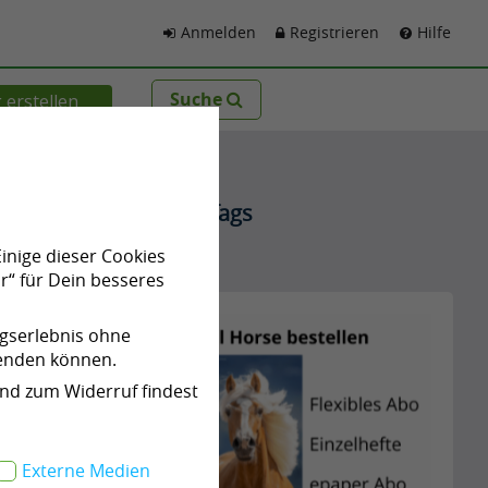
Anmelden
Registrieren
Hilfe
Suche
 erstellen
Beliebte Tags
Einige dieser Cookies
Werbung
r“ für Dein besseres
ngserlebnis ohne
922
wenden können.
und zum Widerruf findest
Externe Medien