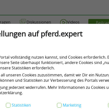
ragen
Diskussionen
Videos
Beitrag
llungen auf pferd.expert
rtal vollständig nutzen kannst, sind Cookies erforderlich. 
f der Schokoladenseite - Auf Trab
sere Seite überhaupt funktioniert, andere Cookies sind „nu
sere Statistiken erforderlich.
 all unseren Cookies zuzustimmen, damit wir Dir ein Nutzu
können und Statistiken zur Verbesserung des Portals ver
igung jederzeit widerrufen. Mehr Informationen zu Cookies 
tzerklärung.
Statistiken
Marketing