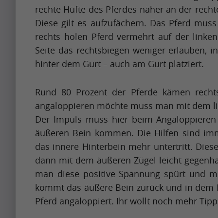
n
e
u
rechte Hüfte des Pferdes näher an der rech
r
g
t
l
Diese gilt es aufzufächern. Das Pferd muss
i
u
t
m
Krishna
rechts holen Pferd vermehrt auf der linken
l
Singh
p
y
o
Seite das rechtsbiegen weniger erlauben, 
i
t
i
n
hinter dem Gurt – auch am Gurt platziert.
s
o
m
t
Artikel
s
b
p
h
Rund 80 Prozent der Pferde kämen rechts
h
e
a
Artikel
w
angaloppieren möchte muss man mit dem link
a
a
c
Name
h
Der Impuls muss hier beim Angaloppieren
p
p
t
e
äußeren Bein kommen. Die Hilfen sind imm
A
i
r
f
n
das innere Hinterbein mehr untertritt. Die
p
n
e
u
i
dann mit dem äußeren Zügel leicht gegenha
r
g
t
l
t
man diese positive Spannung spürt und me
i
u
t
m
Krishna
c
kommt das äußere Bein zurück und in dem 
l
Singh
p
y
o
o
Pferd angaloppiert. Ihr wollt noch mehr Tip
i
t
i
n
m
s
o