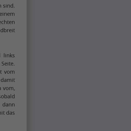
 sind.
 einem
echten
dbreit
 links
Seite.
nt vom
 damit
n vom,
sobald
, dann
it das