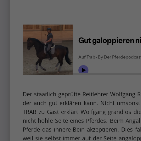
Artikel
s
b
h
e
Artikel
a
a
Name
p
p
A
i
r
p
n
e
r
g
t
i
u
t
Krishna
l
Singh
p
y
i
t
i
s
o
m
Der staatlich geprüfte Reitlehrer Wolfgang R
Artikel
s
b
p
der auch gut erklären kann. Nicht umsonst 
h
e
a
Artikel
TRAB zu Gast erklärt Wolfgang grandios die
a
a
c
Name
nicht hohle Seite eines Pferdes. Beim Anga
p
p
t
Pferde das innere Bein akzeptieren. Dies fä
A
i
r
f
weil sie selbst immer auf der Seite angalopp
p