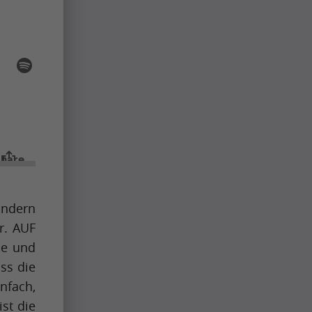
sondern
r. AUF
le und
ss die
nfach,
ist die