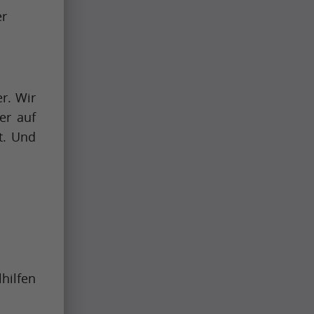
er
r. Wir
er auf
t. Und
ilfen