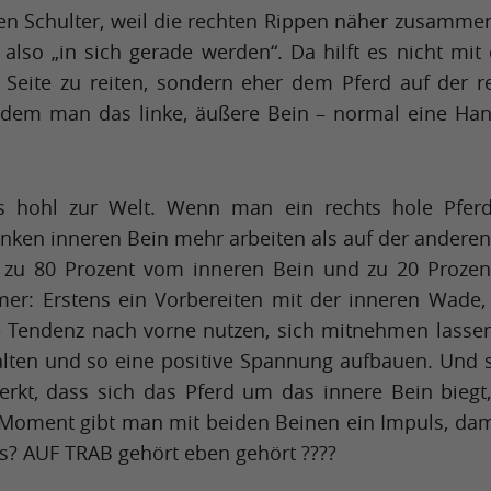
ten Schulter, weil die rechten Rippen näher zusammen
 also „in sich gerade werden“. Da hilft es nicht mit
 Seite zu reiten, sondern eher dem Pferd auf der r
indem man das linke, äußere Bein – normal eine Han
 hohl zur Welt. Wenn man ein rechts hole Pferd
en inneren Bein mehr arbeiten als auf der anderen 
 zu 80 Prozent vom inneren Bein und zu 20 Proze
er: Erstens ein Vorbereiten mit der inneren Wade,
se Tendenz nach vorne nutzen, sich mitnehmen lasse
lten und so eine positive Spannung aufbauen. Und 
rkt, dass sich das Pferd um das innere Bein biegt
Moment gibt man mit beiden Beinen ein Impuls, dam
ps? AUF TRAB gehört eben gehört ????