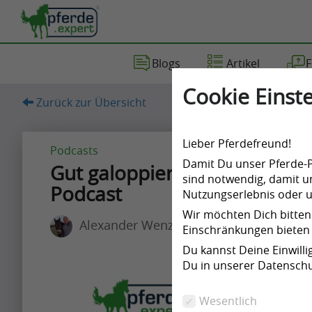
Blogs
Artikel
F
Artikel
Blog
Fragen
Videos
Cookie Einste
Zurück zur Übersicht
(68)
(197)
(7)
(6)
Lieber Pferdefreund!
Podcasts
Damit Du unser Pferde-Po
Gut galoppieren nicht nur au
sind notwendig, damit un
Podcast
Nutzungserlebnis oder un
Artikel
Wir möchten Dich bitten
Alexander Wenzlaff
Einschränkungen bieten 
Artikel
Du kannst Deine Einwill
Name
Du in unserer Datenschu
A
Wesentlich
p