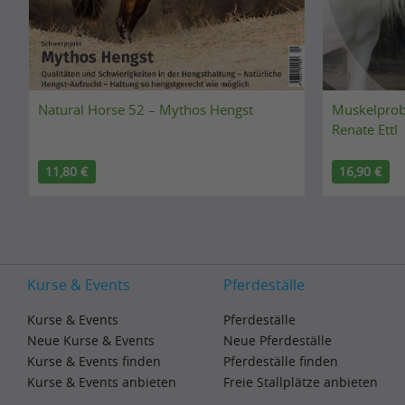
n
o
t
i
o
h
t
g
m
c
l
u
Natural Horse 52 – Mythos Hengst
Muskelprob
o
e
p
Renate Ettl
m
A
.
e
11,80 €
16,90 €
l
.
s
g
.
t
o
o
r
G
i
Kurse & Events
Pferdeställe
o
t
Kurse & Events
Pferdeställe
o
h
Neue Kurse & Events
Neue Pferdeställe
g
m
Kurse & Events finden
Pferdeställe finden
l
u
Kurse & Events anbieten
Freie Stallplätze anbieten
e
p