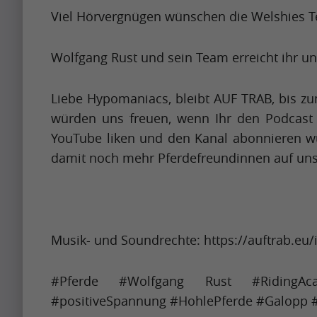
m
t
e
Artikel
Viel Hörvergnügen wünschen die Welshies Te
s
b
p
h
s
h
e
a
Artikel
w
t
a
Wolfgang Rust und sein Team erreicht ihr unte
a
c
Name
h
o
p
p
t
e
G
A
i
Liebe Hypomaniacs, bleibt AUF TRAB, bis zu
r
f
n
o
p
n
würden uns freuen, wenn Ihr den Podcast
e
u
i
o
r
g
YouTube liken und den Kanal abonnieren w
t
l
t
g
i
u
damit noch mehr Pferdefreundinnen auf un
t
m
Krishna
c
l
l
Singh
p
y
o
o
e
i
t
i
n
m
A
s
o
m
t
e
l
s
b
p
Musik- und Soundrechte: https://auftrab.e
h
s
g
h
e
a
w
t
o
a
a
c
h
#Pferde #Wolfgang Rust #RidingAcad
o
r
p
p
t
e
#positiveSpannung #HohlePferde #Galopp #
G
i
i
r
f