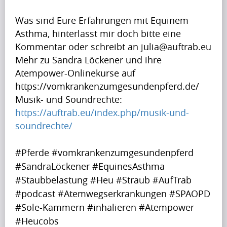
g
r
u
Was sind Eure Erfahrungen mit Equinem 
i
p
Asthma, hinterlasst mir doch bitte eine 
Krishna
l
Singh
t
Kommentar oder schreibt an julia@auftrab.eu
i
o
Mehr zu Sandra Löckener und ihre 
s
b
Atempower-Onlinekurse auf 
s
Artikel
e
https://vomkrankenzumgesundenpferd.de/
h
a
Musik- und Soundrechte: 
Artikel
a
p
https://auftrab.eu/index.php/musik-und-
Name
p
r
soundrechte/
i
A
e
n
p
t
#Pferde #vomkrankenzumgesundenpferd 
g
r
t
#SandraLöckener #EquinesAsthma 
u
i
y
#Staubbelastung #Heu #Straub #AufTrab 
p
Krishna
l
i
Singh
#podcast #Atemwegserkrankungen #SPAOPD 
t
i
m
#Sole-Kammern #inhalieren #Atempower 
o
s
p
b
#Heucobs
s