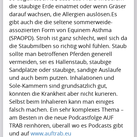
Artikel
die staubige Erde einatmet oder wenn Gräser 
darauf wachsen, die Allergien auslösen.Es 
Artikel
gibt auch die die seltene sommerweide-
Name
assoziierten Form von Equinem Asthma 
A
(SPAOPD). Stroh ist ganz schlecht, weil sich da 
p
die Staubmilben so richtig wohl fühlen. Staub 
r
sollte man betroffenen Pferden generell 
i
vermeiden, sei es Hallenstaub, staubige 
Krishna
l
Sandplätze oder staubige, sandige Ausläufe 
Singh
i
und auch beim putzen. Inhalationen und 
s
Sole-Kammern sind grundsätzlich gut, 
s
könnten die Krankheit aber nicht kurieren. 
Artikel
h
Selbst beim Inhalieren kann man einiges 
Artikel
a
falsch machen. Ein sehr komplexes Thema – 
Name
p
am Besten in die neue Podcastfolge AUF 
i
TRAB reinhören, überall wo es Podcasts gibt 
A
n
und auf 
www.auftrab.eu
p