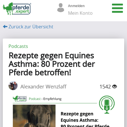
Anmelden
Mein Konto
Zurück zur Übersicht
A
r
Podcasts
Rezepte gegen Equines
t
Asthma: 80 Prozent der
i
Pferde betroffen!
k
e
Alexander Wenzlaff
1542
l
(68)