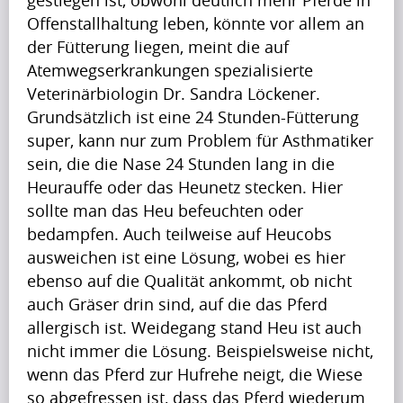
(7)
Offenstallhaltung leben, könnte vor allem an 
der Fütterung liegen, meint die auf 
Atemwegserkrankungen spezialisierte 
Veterinärbiologin Dr. Sandra Löckener. 
V
Grundsätzlich ist eine 24 Stunden-Fütterung 
i
super, kann nur zum Problem für Asthmatiker 
sein, die die Nase 24 Stunden lang in die 
d
Heurauffe oder das Heunetz stecken. Hier 
e
sollte man das Heu befeuchten oder 
o
bedampfen. Auch teilweise auf Heucobs 
ausweichen ist eine Lösung, wobei es hier 
s
ebenso auf die Qualität ankommt, ob nicht 
(6)
auch Gräser drin sind, auf die das Pferd 
allergisch ist. Weidegang stand Heu ist auch 
nicht immer die Lösung. Beispielsweise nicht, 
wenn das Pferd zur Hufrehe neigt, die Wiese 
so abgefressen ist, dass das Pferd wiederum 