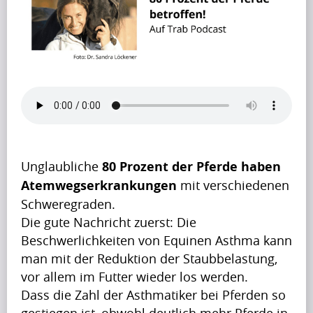
B
l
o
g
(197)
Unglaubliche 
80 Prozent der Pferde haben 
F
Atemwegserkrankungen
 mit verschiedenen 
r
Schweregraden. 
Die gute Nachricht zuerst: Die 
a
Beschwerlichkeiten von Equinen Asthma kann 
g
man mit der Reduktion der Staubbelastung, 
e
vor allem im Futter wieder los werden.
Dass die Zahl der Asthmatiker bei Pferden so 
n
gestiegen ist, obwohl deutlich mehr Pferde in 