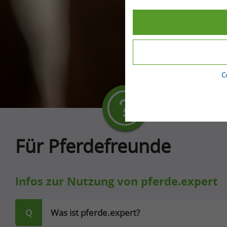
C
Für Pferdefreunde
Infos zur Nutzung von pferde.expert
Q
Was ist pferde.expert?