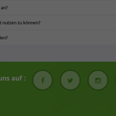
 an?
rt nutzen zu können?
den?
uns auf :