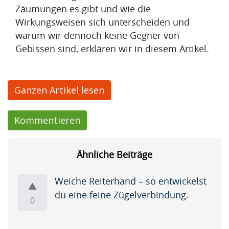
Zäumungen es gibt und wie die
Wirkungsweisen sich unterscheiden und
F
warum wir dennoch keine Gegner von
r
Gebissen sind, erklären wir in diesem Artikel.
a
g
Ganzen Artikel lesen
e
n
Kommentieren
(
7
Ähnliche Beiträge
)
Weiche Reiterhand – so entwickelst
du eine feine Zügelverbindung.
0
V