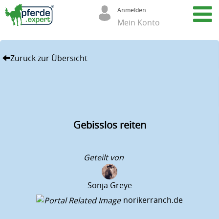
Anmelden
Mein Konto
Zurück zur Übersicht
A
r
t
i
Gebisslos reiten
k
e
Geteilt von
l
(
Sonja Greye
6
norikerranch.de
8