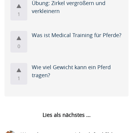
Übung: Zirkel vergrößern und
Name
verkleinern
1
A
p
r
Was ist Medical Training für Pferde?
i
Krishna
0
l
Singh
i
s
Wie viel Gewicht kann ein Pferd
s
Artikel
tragen?
h
1
Artikel
a
Name
p
i
A
n
p
Lies als nächstes ...
g
r
u
i
Krishna
p