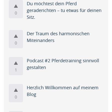
Du möchtest dein Pferd
i
geraderichten – tu etwas für deinen
d
0
Sitz.
e
o
Der Traum des harmonischen
s
Miteinanders
0
(
6
Podcast #2 Pferdetraining sinnvoll
)
gestalten
1
Herzlich Willkommen auf meinem
Blog
0
Artikel
Artikel