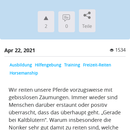
)
2
0
Teile
B
l
Apr 22, 2021
1534
o
Ausbildung
Hilfengebung
Training
Freizeit-Reiten
g
Horsemanship
(
1
Wir reiten unsere Pferde vorzugsweise mit
gebisslosen Zäumungen. Immer wieder sind
9
Menschen darüber erstaunt oder positiv
7
überrascht, dass das überhaupt geht. „Gerade
)
bei Kaltblütern“. Warum insbesondere die
Noriker sehr gut damit zu reiten sind, welche