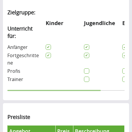
Zielgruppe:
Kinder
Jugendliche
Erw
Unterricht
für:
Anfänger
Fortgeschritte
ne
Profis
Trainer
Preisliste
Angebot
Preis
Beschreibung