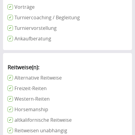
Vorträge
Turniercoaching / Begleitung
Turniervorstellung
Ankaufberatung
Reitweise(n):
Alternative Reitweise
Freizeit-Reiten
Western-Reiten
Horsemanship
altkalifornische Reitweise
Reitweisen unabhängig