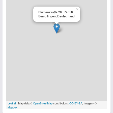
×
Blumenstraße 28 , 72658
Bempflingen, Deutschland
Leaflet
| Map data ©
OpenStreetMap
contributors,
CC-BY-SA
, Imagery ©
Mapbox