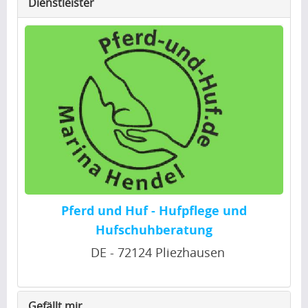
Dienstleister
Pferd und Huf - Hufpflege und
Hufschuhberatung
DE - 72124 Pliezhausen
Gefällt mir