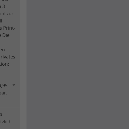
h 3
ahl zur
l
s Print-
e Die
len
rivates
tion:
,95 .- *
bar.
ia
tzlich