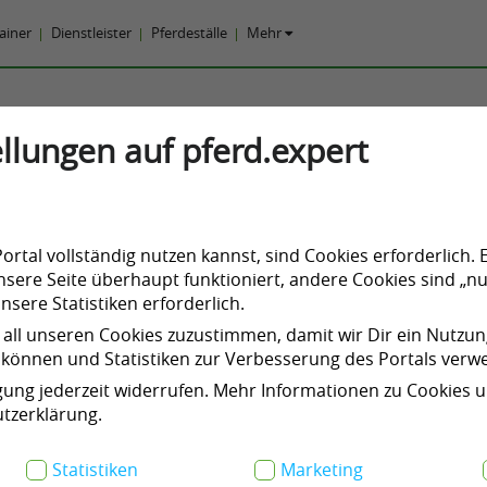
rainer
Dienstleister
Pferdeställe
Mehr
rian Spirit Photography
llungen auf pferd.expert
rdefotograf,
Kunst zum Thema Pferd,
Werbefotografie
ße 72622 Nürtingen, Deutschland
usann Striebel
rtal vollständig nutzen kannst, sind Cookies erforderlich. 
nnummer anzeigen
sere Seite überhaupt funktioniert, andere Cookies sind „nu
sere Statistiken erforderlich.
 all unseren Cookies zuzustimmen, damit wir Dir ein Nutzu
können und Statistiken zur Verbesserung des Portals ver
igung jederzeit widerrufen. Mehr Informationen zu Cookies 
tzerklärung.
Statistiken
Marketing