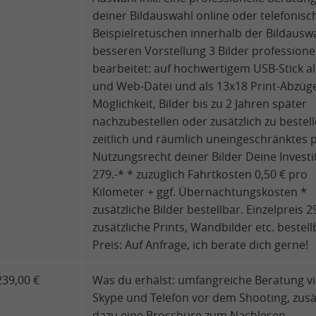
deiner Bildauswahl online oder telefonisc
Beispielretuschen innerhalb der Bildausw
besseren Vorstellung 3 Bilder professionel
bearbeitet: auf hochwertigem USB-Stick al
und Web-Datei und als 13x18 Print-Abzüg
Möglichkeit, Bilder bis zu 2 Jahren später
nachzubestellen oder zusätzlich zu bestel
zeitlich und räumlich uneingeschränktes p
Nutzungsrecht deiner Bilder Deine Investi
279.-* * zuzüglich Fahrtkosten 0,50 € pro
Kilometer + ggf. Übernachtungskosten *
zusätzliche Bilder bestellbar. Einzelpreis 29
zusätzliche Prints, Wandbilder etc. bestell
Preis: Auf Anfrage, ich berate dich gerne!
239,00 €
Was du erhälst: umfangreiche Beratung v
Skype und Telefon vor dem Shooting, zusä
dazu eine Broschüre zum Nachlesen