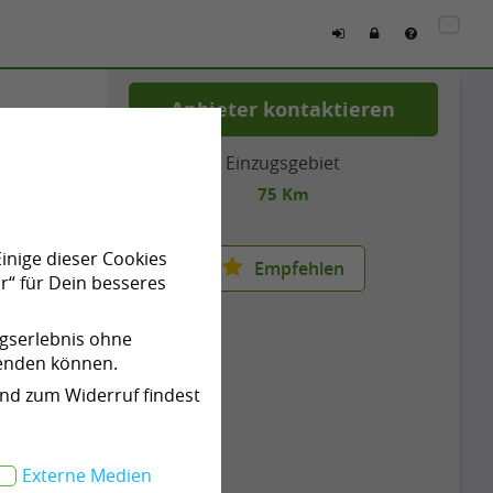
Anbieter kontaktieren
Einzugsgebiet
75 Km
Einige dieser Cookies
Empfehlen
r“ für Dein besseres
ngserlebnis ohne
wenden können.
und zum Widerruf findest
Externe Medien