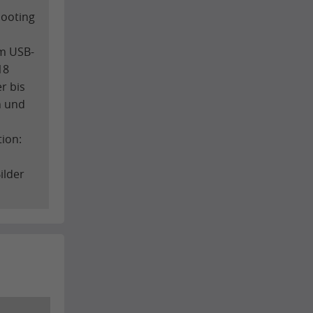
hooting
em USB-
18
r bis
h und
tion:
ilder