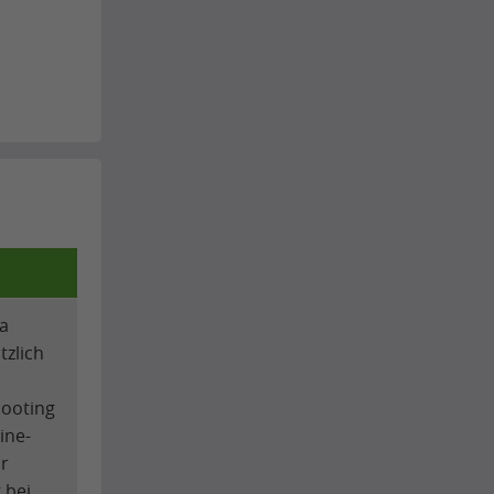
ia
tzlich
hooting
ine-
ur
 bei