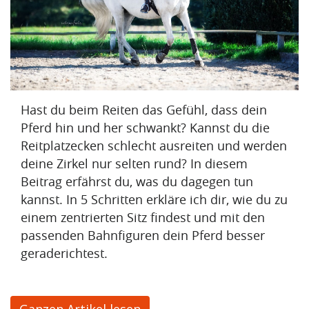
F
r
a
g
Hast du beim Reiten das Gefühl, dass dein
Pferd hin und her schwankt? Kannst du die
e
Reitplatzecken schlecht ausreiten und werden
n
deine Zirkel nur selten rund? In diesem
(
Beitrag erfährst du, was du dagegen tun
kannst. In 5 Schritten erkläre ich dir, wie du zu
7
einem zentrierten Sitz findest und mit den
)
passenden Bahnfiguren dein Pferd besser
geraderichtest.
V