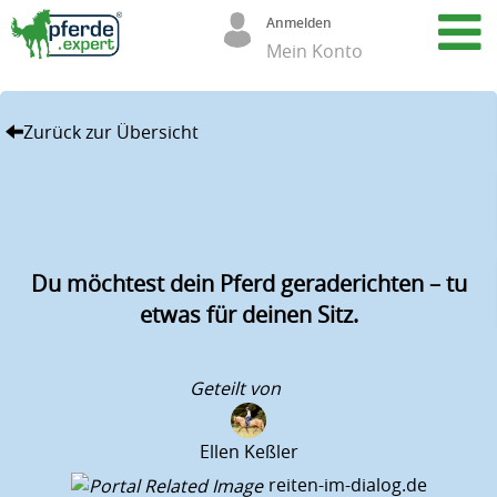
Anmelden
Mein Konto
Zurück zur Übersicht
A
r
t
i
Du möchtest dein Pferd geraderichten – tu
k
etwas für deinen Sitz.
e
l
Geteilt von
(
Ellen Keßler
6
reiten-im-dialog.de
8