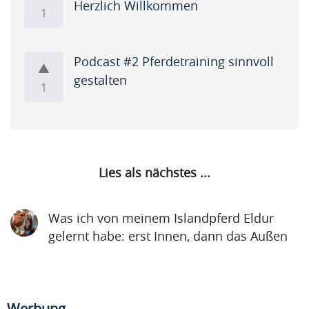
Herzlich Willkommen
l
Singh
1
t
i
o
s
b
s
Podcast #2 Pferdetraining sinnvoll
Artikel
e
h
gestalten
a
1
Artikel
a
p
Name
p
r
i
A
e
n
p
t
g
Lies als nächstes ...
r
t
u
i
y
Krishna
p
l
i
Singh
Was ich von meinem Islandpferd Eldur
t
i
m
gelernt habe: erst Innen, dann das Außen
o
s
p
b
s
a
Artikel
e
h
c
a
Artikel
a
t
Werbung