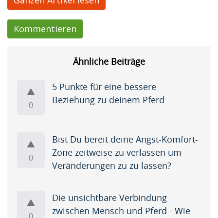
Ganzen Artikel lesen
i
d
Kommentieren
e
o
Ähnliche Beiträge
s
5 Punkte für eine bessere
(
Beziehung zu deinem Pferd
0
6
)
Bist Du bereit deine Angst-Komfort-
Zone zeitweise zu verlassen um
0
Veränderungen zu zu lassen?
Artikel
Die unsichtbare Verbindung
zwischen Mensch und Pferd - Wie
Artikel
0