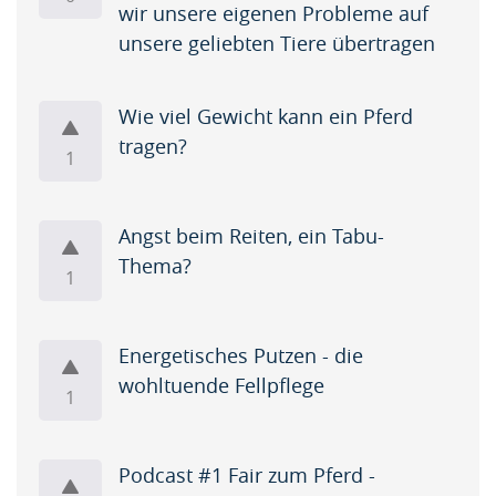
wir unsere eigenen Probleme auf
Name
unsere geliebten Tiere übertragen
A
p
Wie viel Gewicht kann ein Pferd
r
tragen?
i
1
Krishna
l
Singh
i
s
Angst beim Reiten, ein Tabu-
s
Thema?
Artikel
1
h
Artikel
a
Name
p
Energetisches Putzen - die
i
wohltuende Fellpflege
A
1
n
p
g
r
u
Podcast #1 Fair zum Pferd -
i
Krishna
p