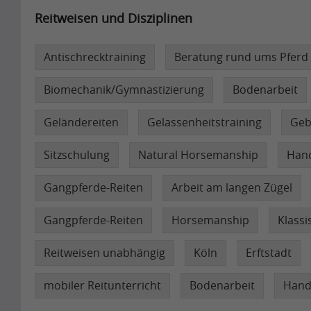
Reitweisen und Disziplinen
Antischrecktraining
Beratung rund ums Pferd
Biomechanik/Gymnastizierung
Bodenarbeit
Geländereiten
Gelassenheitstraining
Geb
Sitzschulung
Natural Horsemanship
Hand
Gangpferde-Reiten
Arbeit am langen Zügel
Gangpferde-Reiten
Horsemanship
Klassi
Reitweisen unabhängig
Köln
Erftstadt
mobiler Reitunterricht
Bodenarbeit
Hand