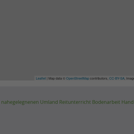
Leaflet
| Map data ©
OpenStreetMap
contributors,
CC-BY-SA
, Ima
em nahegelegnenen Umland Reitunterricht Bodenarbeit Han