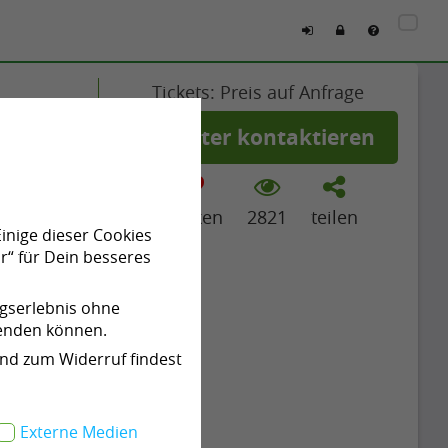
Tickets: Preis auf Anfrage
nd
Anbieter kontaktieren
merken
2821
teilen
Einige dieser Cookies
r“ für Dein besseres
ngserlebnis ohne
wenden können.
und zum Widerruf findest
Externe Medien