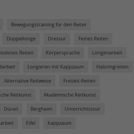
Bewegungstraining für den Reiter
Doppellonge
Dressur
Feines Reiten
issloses Reiten
Körpersprache
Longenarbeit
arbeit
Longieren mit Kappzaum
Halsringreiten
Alternative Reitweise
Freizeit-Reiten
sche Reitkunst
Akademische Reitkunst
Düren
Bergheim
Unterrichtstour
arbeit
Eifel
Kappzaum