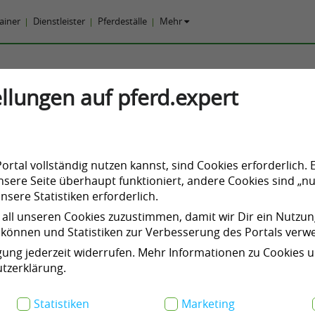
rainer
Dienstleister
Pferdeställe
Mehr
Rhein-Erft-Kreis, Köln u
llungen auf pferd.expert
Umland Reitunterricht
eit Doppellonge
rtal vollständig nutzen kannst, sind Cookies erforderlich. 
sere Seite überhaupt funktioniert, andere Cookies sind „nu
t Dressur Trainingstag
sere Statistiken erforderlich.
 all unseren Cookies zuzustimmen, damit wir Dir ein Nutzu
können und Statistiken zur Verbesserung des Portals ver
igung jederzeit widerrufen. Mehr Informationen zu Cookies 
tzerklärung.
E-50226 Frechen
Nordrhein-Westfalen
Statistiken
Marketing