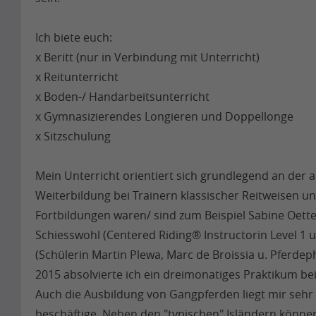
Ich biete euch:
x Beritt (nur in Verbindung mit Unterricht)
x Reitunterricht
x Boden-/ Handarbeitsunterricht
x Gymnasizierendes Longieren und Doppellonge
x Sitzschulung
Mein Unterricht orientiert sich grundlegend an der 
Weiterbildung bei Trainern klassischer Reitweisen u
Fortbildungen waren/ sind zum Beispiel Sabine Oette
Schiesswohl (Centered Riding® Instructorin Level 1 
(Schülerin Martin Plewa, Marc de Broissia u. Pferdep
2015 absolvierte ich ein dreimonatiges Praktikum be
Auch die Ausbildung von Gangpferden liegt mir sehr
beschäftige. Neben den "typischen" Isländern könne