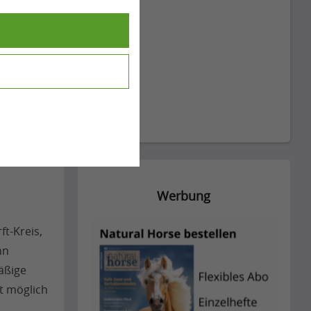
Werbung
ft-Kreis,
nn
mäßige
t möglich