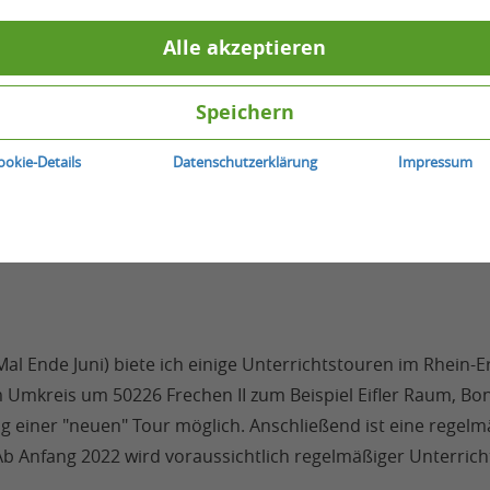
Alle akzeptieren
Speichern
ookie-Details
Datenschutzerklärung
Impressum
l Ende Juni) biete ich einige Unterrichtstouren im Rhein-Er
Umkreis um 50226 Frechen II zum Beispiel Eifler Raum, Bo
ng einer "neuen" Tour möglich. Anschließend ist eine regel
b Anfang 2022 wird voraussichtlich regelmäßiger Unterrich