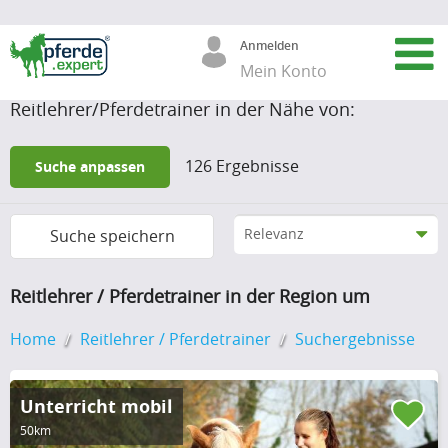
126
Anmelden
Mein Konto
Reitlehrer/Pferdetrainer in der Nähe von:
Filter löschen
Postleitzahl / Ort
126
Ergebnisse
Suche anpassen
Umkreis
Suche speichern
Reitlehrer / Pferdetrainer in der Region um
Suchbegriff
Home
Reitlehrer / Pferdetrainer
Suchergebnisse
Unterricht mobil
Angebote
50km