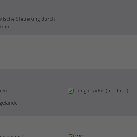
tische Steuerung durch
stem
pen
Longierzirkel (outdoor)
tgelände