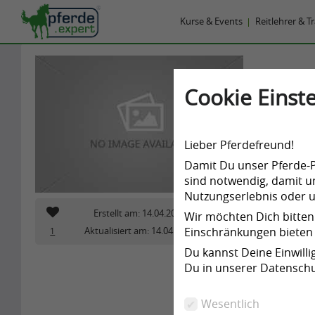
Kurse & Events
Reitlehrer & T
Neuerö
Cookie Einste
Weide
,
Freiz
Austraße 
Lieber Pferdefreund!
Herr B
Damit Du unser Pferde-Po
sind notwendig, damit un
Telefo
Nutzungserlebnis oder un
Erstellt am: 14.04.2021
Wir möchten Dich bitten
Aktualisiert am: 14.04.2021
Einschränkungen bieten 
1
2749
Du kannst Deine Einwill
Du in unserer Datenschu
Wesentlich