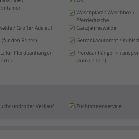
aschine /
WC
ontainer
Waschplatz / Waschbox /
Pferdedusche
eide / Großer Auslauf
Ganzjahresweide
(für den Reiter)
Getränkeautomat / Kühlsc
tz für Pferdeanhänger
Pferdeanhänger /Transpor
porter
(zum Leihen)
zucht und/oder Verkauf
Zuchtstutenservice