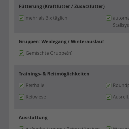
Fütterung (Kraftfutter / Zusatzfutter)
mehr als 3 x täglich
automa
Stallsy
Gruppen: Weidegang / Winterauslauf
Gemischte Gruppe(n)
Trainings- & Reitmöglichkeiten
Reithalle
Round
Reitwiese
Ausrei
Ausstattung