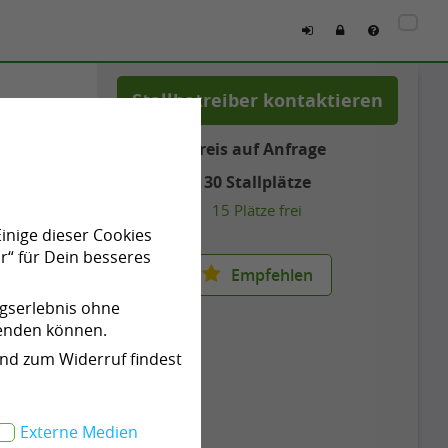
Stallbetreiber kontaktieren
hessen
Preis auf Anfrage
30 Stallplätze
15 Plätze frei
Einige dieser Cookies
r“ für Dein besseres
Empfehlen
ngserlebnis ohne
wenden können.
und zum Widerruf findest
Externe Medien