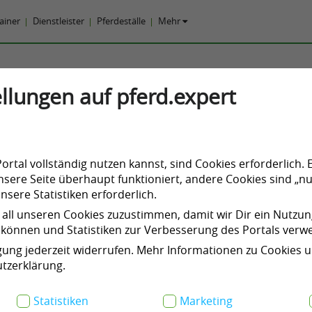
rainer
Dienstleister
Pferdeställe
Mehr
ffnung eines Aktivstalls in Mittel
llungen auf pferd.expert
eitstall
15 35232 Dautphetal, Deutschland
enedict Hartmann
rtal vollständig nutzen kannst, sind Cookies erforderlich. 
sere Seite überhaupt funktioniert, andere Cookies sind „nu
nnummer anzeigen
sere Statistiken erforderlich.
 all unseren Cookies zuzustimmen, damit wir Dir ein Nutzu
können und Statistiken zur Verbesserung des Portals ver
igung jederzeit widerrufen. Mehr Informationen zu Cookies 
tzerklärung.
Statistiken
Marketing