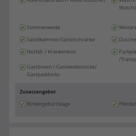
Aufenthaltsraum / Reiterstübchen
Waschm
Waschc
Sommerweide
Winterw
Sattelkammer/Sattelschränke
Dusche 
Notfall- / Krankenbox
Parkpla
/Trans
Gastboxen / Gastweidestücke/
Gastpaddocks
Zusatzangebot
Kindergeburtstage
Pferde