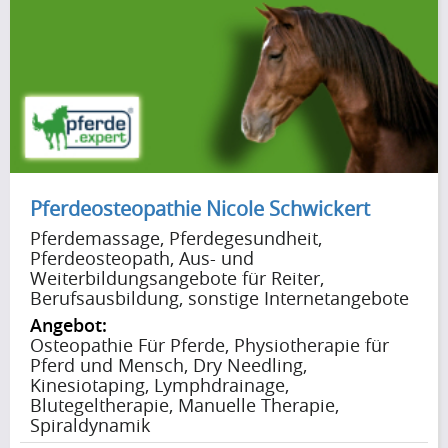
Futtermittel & Ernährungsberatung
Pferdegesundheit
Sattler, Sattlereien &
Sattelanpassung
Reitsportgeschäfte / Handel
Pferdeosteopathie Nicole Schwickert
Pferdemassage, Pferdegesundheit,
Pferdezucht, Vermittlung & Verkauf
Pferdeosteopath, Aus- und
Weiterbildungsangebote für Reiter,
Reitanlagenbau
Berufsausbildung, sonstige Internetangebote
Angebot:
Pferdetransport
Osteopathie Für Pferde, Physiotherapie für
Pferd und Mensch, Dry Needling,
Kinesiotaping, Lymphdrainage,
Berufliche Aus- und Weiterbildung /
Blutegeltherapie, Manuelle Therapie,
Bildungsangebote für Reiter &
Spiraldynamik
Pferdebesitzer