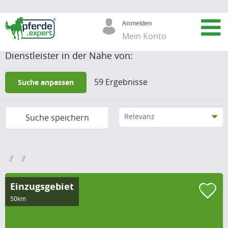
59
Anmelden
Mein Konto
Dienstleister in der Nähe von:
Filter löschen
Postleitzahl / Ort
59
Ergebnisse
Suche anpassen
Umkreis
Suche speichern
Suchbegriff
Einzugsgebiet
50km
Hufpflege & Hufbeschlag