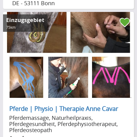
DE - 53111 Bonn
Medien
Einzugsgebiet
75km
Foto / Video / Kunst
Marketing / Beratung (B2B) / Office
Portale, Software & Apps
Vereine & Verbände
Pferdegestütztes Coaching
Sonstiger Pferde-Service / Angebote
Pferde | Physio | Therapie Anne Cavar
für Pferd und Reiter
Pferdemassage, Naturheilpraxis,
Pferdegesundheit, Pferdephysiotherapeut,
Pferdeosteopath