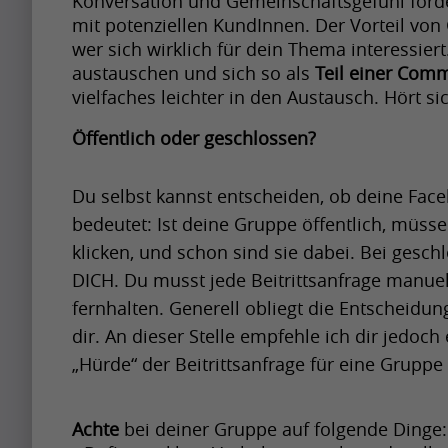
Konversation und Gemeinschaftsgefühl förde
n
e
u
mit potenziellen KundInnen. Der Vorteil von G
r
g
t
l
wer sich wirklich für dein Thema interessier
i
u
t
m
Krishna
austauschen und sich so als 
Teil einer Com
l
Singh
p
y
o
vielfaches leichter in den Austausch. Hört si
i
t
i
n
Öffentlich oder geschlossen?
s
o
m
t
Artikel
s
b
p
h
Du selbst kannst entscheiden, ob deine Face
h
e
a
Artikel
w
bedeutet: Ist deine Gruppe öffentlich, müsse
a
a
c
Name
h
klicken, und schon sind sie dabei. Bei gesch
p
p
t
e
A
DICH. Du musst jede Beitrittsanfrage manue
i
r
f
n
p
fernhalten. Generell obliegt die Entscheidung
n
e
u
i
r
dir. An dieser Stelle empfehle ich dir jedoch
g
t
l
t
i
„Hürde“ der Beitrittsanfrage für eine Gruppe
u
t
m
Krishna
c
l
Singh
p
y
o
o
i
t
i
n
Achte
 bei deiner Gruppe auf folgende Dinge:
m
s
o