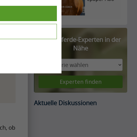
Finde Pferde-Experten in der
Nähe
Experten finden
Aktuelle Diskussionen
ch, ob 