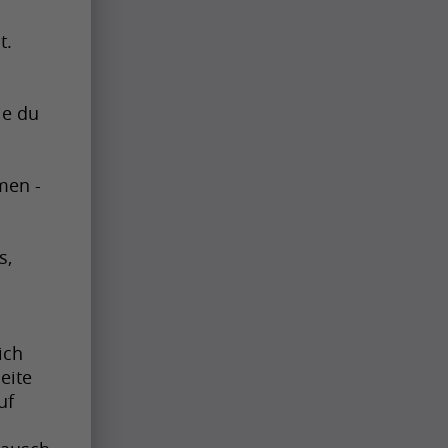
t.
e du 
en - 
, 
ch 
ite 
f 