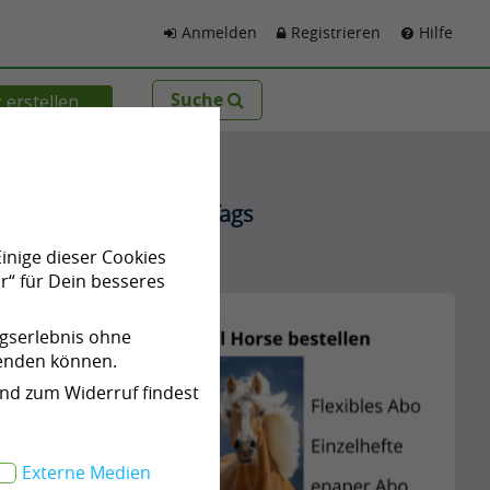
Anmelden
Registrieren
Hilfe
Suche
 erstellen
Beliebte Tags
Einige dieser Cookies
Werbung
r“ für Dein besseres
646
ngserlebnis ohne
wenden können.
und zum Widerruf findest
Externe Medien