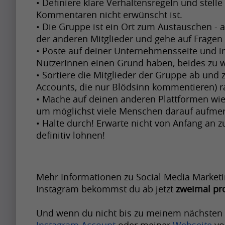
m
• Definiere klare Verhaltensregeln und stelle
t
e
Artikel
s
b
Kommentaren nicht erwünscht ist.
p
h
s
h
• Die Gruppe ist ein Ort zum Austauschen - a
e
a
Artikel
w
t
der anderen Mitglieder und gehe auf Fragen 
a
a
c
Name
h
o
• Poste auf deiner Unternehmensseite und in
p
p
t
e
G
NutzerInnen einen Grund haben, beides zu 
A
i
r
f
n
• Sortiere die Mitglieder der Gruppe ab und 
o
p
n
e
u
Accounts, die nur Blödsinn kommentieren) r
i
o
r
g
t
• Mache auf deinen anderen Plattformen wie
l
t
g
i
u
um möglichst viele Menschen darauf aufm
t
m
Krishna
c
l
l
• Halte durch! Erwarte nicht von Anfang an zu
Singh
p
y
o
o
e
definitiv lohnen!
i
t
i
n
m
A
s
o
m
t
e
l
s
b
p
h
s
g
Mehr Informationen zu Social Media Marketing
h
e
a
w
t
Instagram bekommst du ab jetzt 
zweimal pr
o
a
a
c
h
o
r
p
p
t
e
G
i
i
r
f