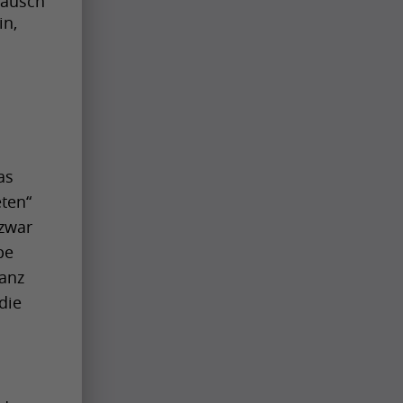
ausch 
n, 
s 
ten“ 
zwar 
e 
anz 
ie 