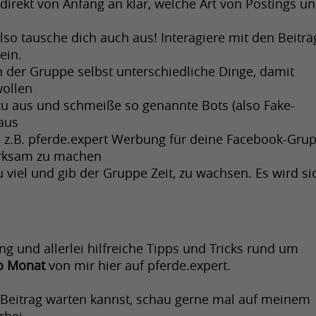
 direkt von Anfang an klar, welche Art von Postings un
lso tausche dich auch aus! Interagiere mit den Beiträ
ein.
 der Gruppe selbst unterschiedliche Dinge, damit 
wollen
zu aus und schmeiße so genannte Bots (also Fake- 
aus
 z.B. pferde.expert Werbung für deine Facebook-Grupp
erksam zu machen
 viel und gib der Gruppe Zeit, zu wachsen. Es wird sic
 und allerlei hilfreiche Tipps und Tricks rund um 
o Monat
 von mir hier auf pferde.expert. 
Und wenn du nicht bis zu meinem nächsten Beitrag warten kannst, schau gerne mal auf meinem 