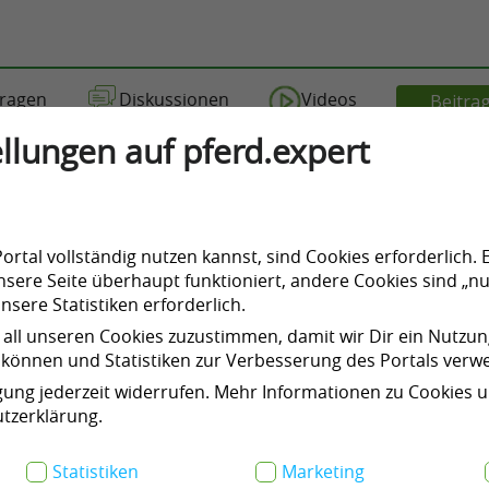
ragen
Diskussionen
Videos
Beitrag
llungen auf pferd.expert
rtal vollständig nutzen kannst, sind Cookies erforderlich. 
icht auf sie verzichten solltest
sere Seite überhaupt funktioniert, andere Cookies sind „nu
sere Statistiken erforderlich.
1
 all unseren Cookies zuzustimmen, damit wir Dir ein Nutzu
können und Statistiken zur Verbesserung des Portals ver
igung jederzeit widerrufen. Mehr Informationen zu Cookies 
tzerklärung.
Statistiken
Marketing