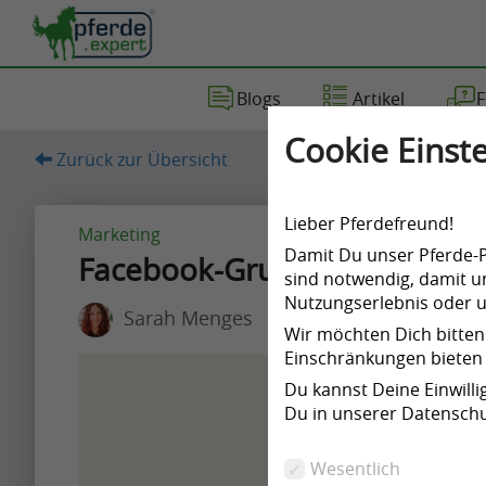
Blogs
Artikel
F
Artikel
Blog
Fragen
Videos
Cookie Einste
Zurück zur Übersicht
(67)
(197)
(7)
(6)
Lieber Pferdefreund!
Marketing
Damit Du unser Pferde-Po
Facebook-Gruppen: Wieso du n
sind notwendig, damit un
Nutzungserlebnis oder un
Sarah Menges
Artikel
Wir möchten Dich bitten
Einschränkungen bieten 
Artikel
Du kannst Deine Einwill
Name
Du in unserer Datenschu
A
Wesentlich
p