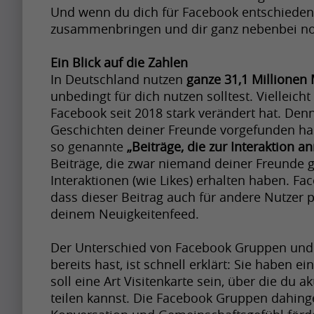
Artikel
s
b
Und wenn du dich für Facebook entschieden h
h
e
zusammenbringen und dir ganz nebenbei no
Artikel
a
a
Name
Ein Blick auf die Zahlen
p
p
In Deutschland nutzen 
ganze 31,1 Millione
A
i
r
unbedingt für dich nutzen solltest. Vielleich
p
n
e
Facebook seit 2018 stark verändert hat. Den
r
g
t
Geschichten deiner Freunde vorgefunden hast
i
u
t
so genannte 
„Beiträge, die zur Interaktion a
Krishna
l
Singh
p
Beiträge, die zwar niemand deiner Freunde g
y
i
Interaktionen (wie Likes) erhalten haben. Fa
t
i
dass dieser Beitrag auch für andere Nutzer po
s
o
m
deinem Neuigkeitenfeed.
Artikel
s
b
p
h
e
a
Artikel
Der Unterschied von Facebook Gruppen und 
a
a
c
Name
bereits hast, ist schnell erklärt: Sie haben ein
p
p
soll eine Art Visitenkarte sein, über die du 
t
A
i
teilen kannst. Die Facebook Gruppen dahinge
r
f
p