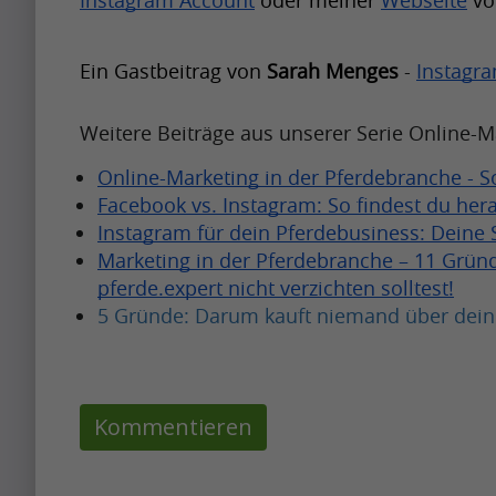
Instagram Account
 oder meiner
Webseite
 vo
n
o
t
n
e
u
i
o
h
g
t
l
t
Ein Gastbeitrag von 
Sarah Menges 
-
Instagra
g
m
u
t
m
c
l
u
p
y
o
o
Weitere Beiträge aus unserer Serie Online-M
e
p
t
i
n
m
A
.
Online-Marketing in der Pferdebranche - So
o
m
t
e
l
.
Facebook vs. Instagram: So findest du hera
b
p
h
s
g
.
Instagram für dein Pferdebusiness: Deine S
e
a
w
t
o
Marketing in der Pferdebranche – 11 Gründe
a
c
h
o
pferde.expert nicht verzichten solltest!
r
p
t
e
G
5 Gründe: Darum kauft niemand über dein
i
r
f
n
o
t
e
u
i
o
h
t
l
t
g
m
Kommentieren
t
m
c
l
u
y
o
o
e
p
i
n
m