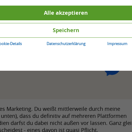
Alle akzeptieren
Speichern
ookie-Details
Datenschutzerklärung
Impressum
s Marketing. Du weißt mittlerweile durch meine 
unten), dass du definitiv auf mehreren Plattformen 
dien darfst du dabei nicht außen vor lassen. Ganz glei
heidest - eines davon ist quasi Pflicht.