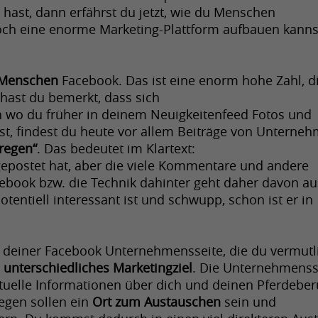
ast, dann erfährst du jetzt, wie du Menschen 
ch eine enorme Marketing-Plattform aufbauen kanns
n Menschen
 Facebook. Das ist eine enorm hohe Zahl, di
t hast du bemerkt, dass sich
n wo du früher in deinem Neuigkeitenfeed Fotos und 
, findest du heute vor allem Beiträge von Unternehm
nregen“
. Das bedeutet im Klartext: 
epostet hat, aber die viele Kommentare und andere 
cebook bzw. die Technik dahinter geht daher davon aus
tentiell interessant ist und schwupp, schon ist er in 
deiner Facebook Unternehmensseite, die du vermutli
 
unterschiedliches Marketingziel
. Die Unternehmensse
aktuelle Informationen über dich und deinen Pferdeberu
gen sollen ein 
Ort zum Austauschen
 sein und 