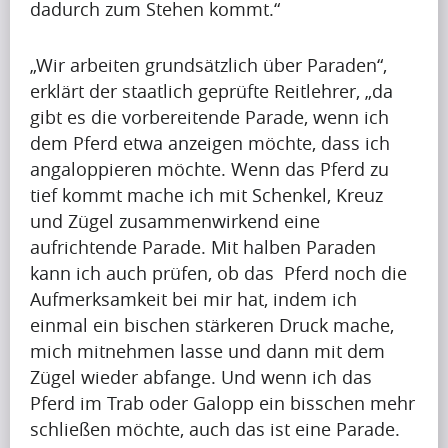
dadurch zum Stehen kommt.“
(7)
„Wir arbeiten grundsätzlich über Paraden“,
erklärt der staatlich geprüfte Reitlehrer, „da
V
gibt es die vorbereitende Parade, wenn ich
dem Pferd etwa anzeigen möchte, dass ich
i
angaloppieren möchte. Wenn das Pferd zu
d
tief kommt mache ich mit Schenkel, Kreuz
e
und Zügel zusammenwirkend eine
aufrichtende Parade. Mit halben Paraden
o
kann ich auch prüfen, ob das Pferd noch die
s
Aufmerksamkeit bei mir hat, indem ich
(6)
einmal ein bischen stärkeren Druck mache,
mich mitnehmen lasse und dann mit dem
Zügel wieder abfange. Und wenn ich das
Pferd im Trab oder Galopp ein bisschen mehr
schließen möchte, auch das ist eine Parade.