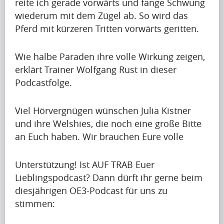
reite ich gerade vorwärts und fange Schwung
g
r
wiederum mit dem Zügel ab. So wird das
u
i
Pferd mit kürzeren Tritten vorwärts geritten.
p
Krishna
l
Singh
t
i
o
Wie halbe Paraden ihre volle Wirkung zeigen,
s
b
erklärt Trainer Wolfgang Rust in dieser
s
Artikel
e
Podcastfolge.
h
a
Artikel
a
p
Viel Hörvergnügen wünschen Julia Kistner
Name
p
r
und ihre Welshies, die noch eine große Bitte
i
A
e
an Euch haben. Wir brauchen Eure volle
n
p
t
g
r
t
Unterstützung! Ist AUF TRAB Euer
u
i
y
Lieblingspodcast? Dann dürft ihr gerne beim
p
Krishna
l
i
diesjährigen OE3-Podcast für uns zu
Singh
t
i
m
stimmen:
o
s
p
b
s