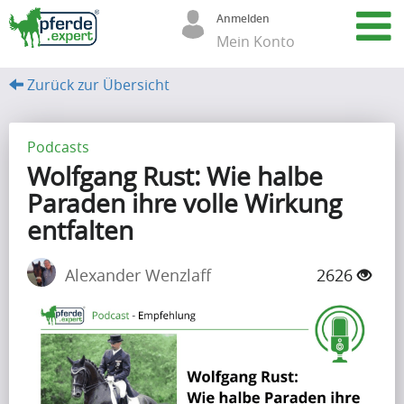
Anmelden
Mein Konto
Zurück zur Übersicht
A
r
Podcasts
Wolfgang Rust: Wie halbe
t
Paraden ihre volle Wirkung
i
entfalten
k
e
Alexander Wenzlaff
2626
l
(68)