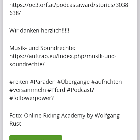
a
Artikel
e
https://oe3.orf.at/podcastaward/stories/3038
h
c
a
638/
Artikel
a
t
p
Name
p
f
r
Wir danken herzlich!!!!!
i
u
A
e
n
l
p
t
Musik- und Soundrechte:
g
m
r
t
https://auftrab.eu/index.php/musik-und-
u
o
i
y
soundrechte/
p
n
Krishna
l
i
Singh
t
t
i
m
o
#reiten #Paraden #Übergänge #aufrichten
h
s
p
b
#versammeln #Pferd #Podcast?
w
s
a
Artikel
e
#followerpower?
h
h
c
a
e
Artikel
a
t
p
n
Foto: Online Riding Academy by Wolfgang
Name
p
f
r
i
Rust
i
u
A
e
t
n
l
p
t
c