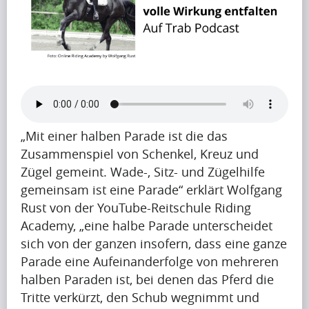
B
l
o
g
(197)
„Mit einer halben Parade ist die das
Zusammenspiel von Schenkel, Kreuz und
Zügel gemeint. Wade-, Sitz- und Zügelhilfe
F
gemeinsam ist eine Parade“ erklärt Wolfgang
r
Rust von der YouTube-Reitschule Riding
a
Academy, „eine halbe Parade unterscheidet
sich von der ganzen insofern, dass eine ganze
g
Parade eine Aufeinanderfolge von mehreren
e
halben Paraden ist, bei denen das Pferd die
n
Tritte verkürzt, den Schub wegnimmt und