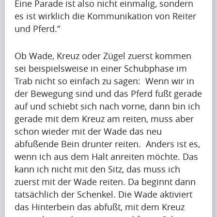
Eine Parade ist also nicht einmalig, sondern
Artikel
es ist wirklich die Kommunikation von Reiter
Artikel
und Pferd.“
Name
Ob Wade, Kreuz oder Zügel zuerst kommen
A
sei beispielsweise in einer Schubphase im
p
Trab nicht so einfach zu sagen: Wenn wir in
r
der Bewegung sind und das Pferd fußt gerade
i
Krishna
auf und schiebt sich nach vorne, dann bin ich
l
Singh
gerade mit dem Kreuz am reiten, muss aber
i
schon wieder mit der Wade das neu
s
abfußende Bein drunter reiten. Anders ist es,
s
Artikel
wenn ich aus dem Halt anreiten möchte. Das
h
kann ich nicht mit den Sitz, das muss ich
Artikel
a
Name
zuerst mit der Wade reiten. Da beginnt dann
p
tatsächlich der Schenkel. Die Wade aktiviert
i
A
das Hinterbein das abfußt, mit dem Kreuz
n
p