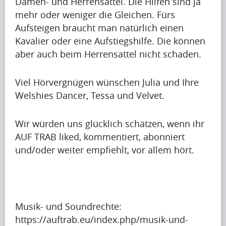
a
Damen- und Herrensattel. Die Hilfen sind ja
Artikel
e
h
c
mehr oder weniger die Gleichen. Fürs
a
Artikel
a
t
Aufsteigen braucht man natürlich einen
p
Name
p
f
Kavalier oder eine Aufstiegshilfe. Die können
r
i
u
aber auch beim Herrensattel nicht schaden.
A
e
n
l
p
t
g
m
Viel Hörvergnügen wünschen Julia und Ihre
r
t
u
o
Welshies Dancer, Tessa und Velvet.
i
y
p
n
Krishna
l
i
Singh
t
t
i
Wir würden uns glücklich schätzen, wenn ihr
m
o
h
s
AUF TRAB liked, kommentiert, abonniert
p
b
w
s
und/oder weiter empfiehlt, vor allem hört.
a
Artikel
e
h
h
c
a
e
Artikel
a
t
p
n
Name
p
f
r
i
i
u
Musik- und Soundrechte:
A
e
t
n
l
https://auftrab.eu/index.php/musik-und-
p
t
c