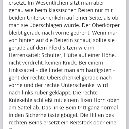
ersetzt. Im Wesentlichen sitzt man aber
(7)
genau wie beim klassischen Reiten nur mit
beiden Unterschenkeln auf einer Seite, als ob
man sie überschlagen würde. Der Oberkörper
V
bleibt gerade nach vorne gedreht. Wenn man
von hinten auf die Reiterin schaut, sollte sie
i
gerade auf dem Pferd sitzen wie im
d
Herrensattel: Schulter, Hüfte auf einer Höhe,
nicht verdreht, keinen Knick. Bei einem
e
Linkssattel – die findet man am häufigsten –
o
geht der rechte Oberschenkel gerade nach
s
vorne und der rechte Unterschenkel wird
nach links rüber geklappt. Die rechte
(6)
Kniekehle schließt mit einem fixen Horn oben
am Sattel ab. Das linke Bein tritt ganz normal
in den Sicherheitssteigbügel. Die Hilfen des
rechten Beins ersetzt ein Reitstock oder eine