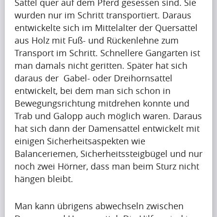
Sattel quer auf dem Pferd gesessen sind. Sie
g
r
wurden nur im Schritt transportiert. Daraus
u
i
entwickelte sich im Mittelalter der Quersattel
p
Krishna
l
aus Holz mit Fuß- und Rückenlehne zum
Singh
t
i
Transport im Schritt. Schnellere Gangarten ist
o
s
man damals nicht geritten. Später hat sich
b
s
Artikel
daraus der Gabel- oder Dreihornsattel
e
h
entwickelt, bei dem man sich schon in
a
Artikel
a
Bewegungsrichtung mitdrehen konnte und
p
Name
p
Trab und Galopp auch möglich waren. Daraus
r
i
A
hat sich dann der Damensattel entwickelt mit
e
n
p
einigen Sicherheitsaspekten wie
t
g
r
Balanceriemen, Sicherheitssteigbügel und nur
t
u
i
noch zwei Hörner, dass man beim Sturz nicht
y
p
Krishna
l
hängen bleibt.
i
Singh
t
i
m
o
s
p
Man kann übrigens abwechseln zwischen
b
s