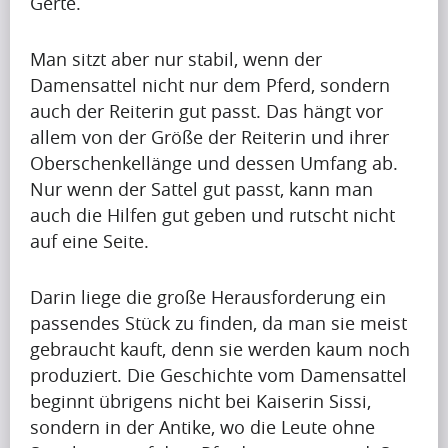
Gerte.
Artikel
Artikel
Man sitzt aber nur stabil, wenn der
Name
Damensattel nicht nur dem Pferd, sondern
auch der Reiterin gut passt. Das hängt vor
A
allem von der Größe der Reiterin und ihrer
p
Oberschenkellänge und dessen Umfang ab.
r
Nur wenn der Sattel gut passt, kann man
i
auch die Hilfen gut geben und rutscht nicht
Krishna
l
Singh
auf eine Seite.
i
s
Darin liege die große Herausforderung ein
s
Artikel
passendes Stück zu finden, da man sie meist
h
gebraucht kauft, denn sie werden kaum noch
Artikel
a
Name
produziert. Die Geschichte vom Damensattel
p
beginnt übrigens nicht bei Kaiserin Sissi,
i
A
sondern in der Antike, wo die Leute ohne
n
p