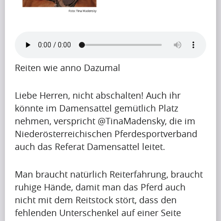
B
l
o
g
Reiten wie anno Dazumal
(197)
Liebe Herren, nicht abschalten! Auch ihr
könnte im Damensattel gemütlich Platz
nehmen, verspricht @TinaMadensky, die im
F
Niederösterreichischen Pferdesportverband
r
auch das Referat Damensattel leitet.
a
Man braucht natürlich Reiterfahrung, braucht
g
ruhige Hände, damit man das Pferd auch
e
nicht mit dem Reitstock stört, dass den
n
fehlenden Unterschenkel auf einer Seite