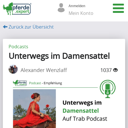
Anmelden
Mein Konto
Zurück zur Übersicht
A
r
Podcasts
Unterwegs im Damensattel
t
i
Alexander Wenzlaff
1037
k
e
l
(68)