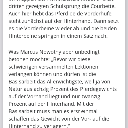
g
r
dritten gezeigten Schulsprung die Courbette.
u
i
Auch hier hebt das Pferd beide Vorderhufe,
p
Krishna
l
steht zunächst auf der Hinterhand. Dann setzt
Singh
t
i
es die Vorderbeine wieder ab und die beiden
o
s
Hinterbeine springen in einem Satz nach.
b
s
Artikel
e
h
Was Marcus Nowotny aber unbedingt
a
Artikel
a
betonen möchte: „Bevor wir diese
p
Name
p
schwierigen versammelten Lektionen
r
i
verlangen können und dürfen ist die
A
e
n
Basisarbeit das Allerwichtigste, weil ja von
p
t
g
Natur aus achzig Prozent des Pferdegewichts
r
t
u
auf der Vorhand liegt und nur zwanzig
i
y
p
Prozent auf der Hinterhand. Mit der
Krishna
l
i
Singh
t
Basisarbeit muss man es erst einmal
i
m
o
schaffen das Gewicht von der Vor- auf die
s
p
b
Hinterhand zu verlagern.“
s