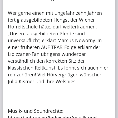
a
Artikel
e
h
c
a
Artikel
Wer gerne einen mit ungefähr zehn Jahren
a
t
p
Name
fertig ausgebildeten Hengst der Wiener
p
f
r
Hofreitschule hätte, darf weiterträumen.
i
u
A
e
„Unsere ausgebildeten Pferde sind
n
l
p
t
unverkäuflich“, erklärt Marcus Nowotny. In
g
m
r
t
einer früheren AUF TRAB-Folge erklärt der
u
o
i
y
Lipizzaner-Fan übrigens wunderbar
p
n
Krishna
l
i
Singh
verständlich den korrekten Sitz der
t
t
i
m
klassischen Reitkunst. Es lohnt sich auch hier
o
h
s
p
reinzuhören! Viel Hörvergnügen wünschen
b
w
s
a
Artikel
Julia Kistner und ihre Welshies.
e
h
h
c
a
e
Artikel
a
t
p
n
Name
p
f
r
i
i
u
A
e
t
Musik- und Soundrechte:
n
l
p
t
c
https://auftrab.eu/index.php/musik-und-