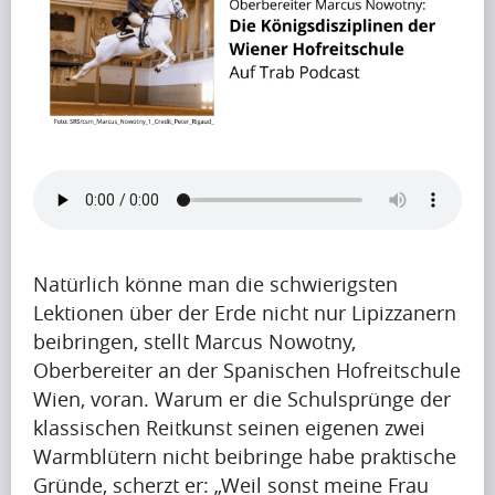
B
l
o
g
(197)
F
Natürlich könne man die schwierigsten
Lektionen über der Erde nicht nur Lipizzanern
r
beibringen, stellt Marcus Nowotny,
a
Oberbereiter an der Spanischen Hofreitschule
g
Wien, voran. Warum er die Schulsprünge der
klassischen Reitkunst seinen eigenen zwei
e
Warmblütern nicht beibringe habe praktische
n
Gründe, scherzt er: „Weil sonst meine Frau