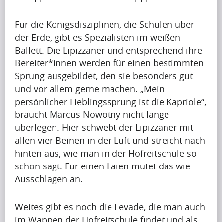
Artikel
Für die Königsdisziplinen, die Schulen über
Artikel
der Erde, gibt es Spezialisten im weißen
Name
Ballett. Die Lipizzaner und entsprechend ihre
A
Bereiter*innen werden für einen bestimmten
p
Sprung ausgebildet, den sie besonders gut
r
und vor allem gerne machen. „Mein
i
persönlicher Lieblingssprung ist die Kapriole“,
Krishna
l
braucht Marcus Nowotny nicht lange
Singh
i
überlegen. Hier schwebt der Lipizzaner mit
s
allen vier Beinen in der Luft und streicht nach
s
Artikel
hinten aus, wie man in der Hofreitschule so
h
schön sagt. Für einen Laien mutet das wie
Artikel
a
Ausschlagen an.
Name
p
i
A
Weites gibt es noch die Levade, die man auch
n
p
im Wappen der Hofreitschule findet und als