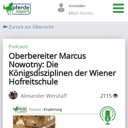
Anmelden
Mein Konto
Zurück zur Übersicht
A
r
Podcasts
Oberbereiter Marcus
t
Nowotny: Die
i
Königsdisziplinen der Wiener
k
Hofreitschule
e
Alexander Wenzlaff
2115
l
(68)