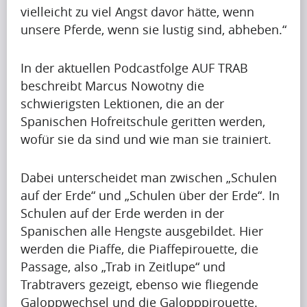
vielleicht zu viel Angst davor hätte, wenn
(7)
unsere Pferde, wenn sie lustig sind, abheben.“
In der aktuellen Podcastfolge AUF TRAB
V
beschreibt Marcus Nowotny die
i
schwierigsten Lektionen, die an der
Spanischen Hofreitschule geritten werden,
d
wofür sie da sind und wie man sie trainiert.
e
o
Dabei unterscheidet man zwischen „Schulen
auf der Erde“ und „Schulen über der Erde“. In
s
Schulen auf der Erde werden in der
(6)
Spanischen alle Hengste ausgebildet. Hier
werden die Piaffe, die Piaffepirouette, die
Passage, also „Trab in Zeitlupe“ und
Trabtravers gezeigt, ebenso wie fliegende
Galoppwechsel und die Galopppirouette.