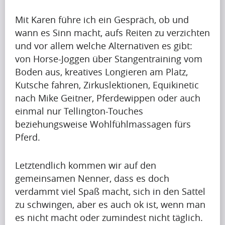
(7)
Mit Karen führe ich ein Gespräch, ob und
wann es Sinn macht, aufs Reiten zu verzichten
und vor allem welche Alternativen es gibt:
V
von Horse-Joggen über Stangentraining vom
Boden aus, kreatives Longieren am Platz,
i
Kutsche fahren, Zirkuslektionen, Equikinetic
d
nach Mike Geitner, Pferdewippen oder auch
e
einmal nur Tellington-Touches
beziehungsweise Wohlfühlmassagen fürs
o
Pferd.
s
(6)
Letztendlich kommen wir auf den
gemeinsamen Nenner, dass es doch
verdammt viel Spaß macht, sich in den Sattel
zu schwingen, aber es auch ok ist, wenn man
es nicht macht oder zumindest nicht täglich.