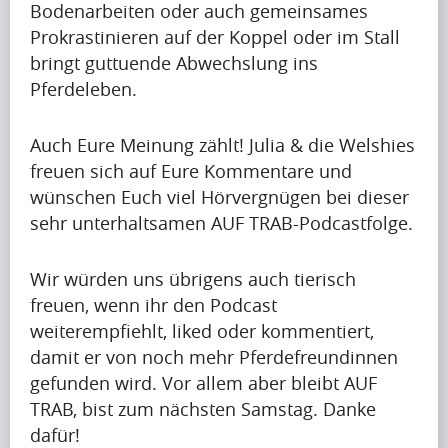
Bodenarbeiten oder auch gemeinsames
Artikel
Prokrastinieren auf der Koppel oder im Stall
Artikel
bringt guttuende Abwechslung ins
Name
Pferdeleben.
A
p
Auch Eure Meinung zählt! Julia & die Welshies
r
freuen sich auf Eure Kommentare und
i
wünschen Euch viel Hörvergnügen bei dieser
Krishna
l
sehr unterhaltsamen AUF TRAB-Podcastfolge.
Singh
i
s
Wir würden uns übrigens auch tierisch
s
freuen, wenn ihr den Podcast
Artikel
h
weiterempfiehlt, liked oder kommentiert,
Artikel
a
damit er von noch mehr Pferdefreundinnen
Name
p
gefunden wird. Vor allem aber bleibt AUF
i
TRAB, bist zum nächsten Samstag. Danke
A
n
dafür!
p