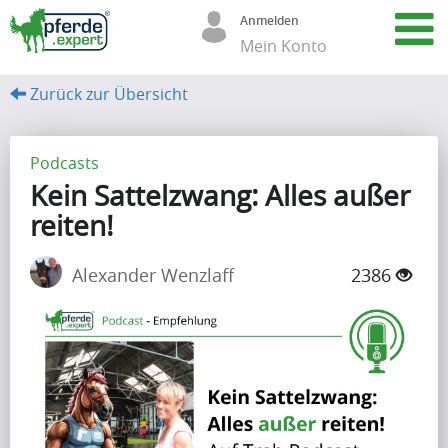
Anmelden
Mein Konto
Zurück zur Übersicht
A
r
Podcasts
Kein Sattelzwang: Alles außer
t
reiten!
i
k
Alexander Wenzlaff
2386
e
l
(68)