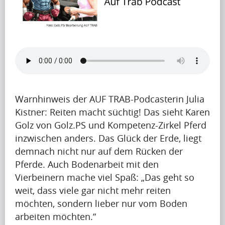
B
l
o
g
(197)
Warnhinweis der AUF TRAB-Podcasterin Julia
Kistner: Reiten macht süchtig! Das sieht Karen
Golz von Golz.PS und Kompetenz-Zirkel Pferd
F
inzwischen anders. Das Glück der Erde, liegt
r
demnach nicht nur auf dem Rücken der
a
Pferde. Auch Bodenarbeit mit den
Vierbeinern mache viel Spaß: „Das geht so
g
weit, dass viele gar nicht mehr reiten
e
möchten, sondern lieber nur vom Boden
n
arbeiten möchten.“