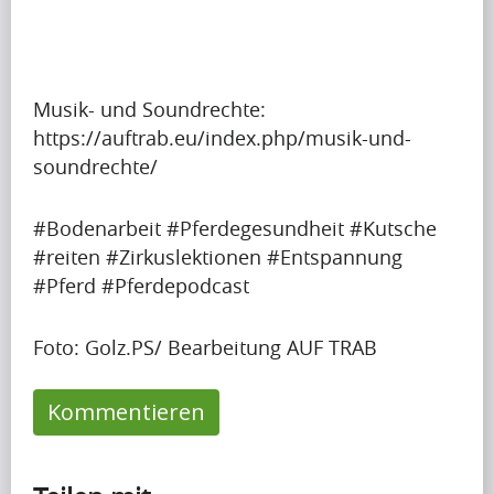
g
r
u
i
p
Krishna
l
Singh
t
i
Musik- und Soundrechte:
o
s
https://auftrab.eu/index.php/musik-und-
b
s
soundrechte/
Artikel
e
h
a
Artikel
a
#Bodenarbeit #Pferdegesundheit #Kutsche
p
Name
p
#reiten #Zirkuslektionen #Entspannung
r
i
#Pferd #Pferdepodcast
A
e
n
p
t
g
Foto: Golz.PS/ Bearbeitung AUF TRAB
r
t
u
i
y
p
Krishna
l
Kommentieren
i
Singh
t
i
m
o
s
p
b
s