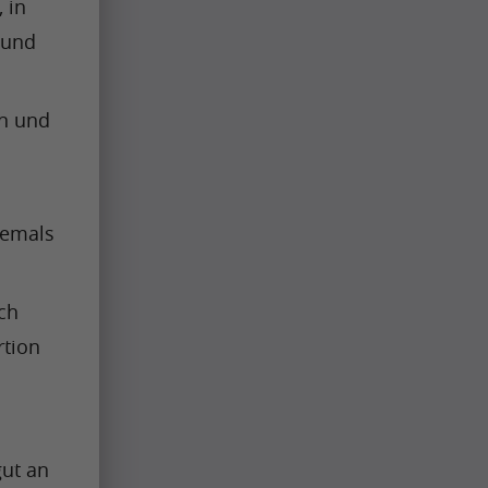
in 
und 
n und 
emals 
h 
tion 
ut an 