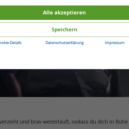
Alle akzeptieren
Speichern
ookie-Details
Datenschutzerklärung
Impressum
s verzeiht und brav weiterläuft, sodass du dich in Ruhe 