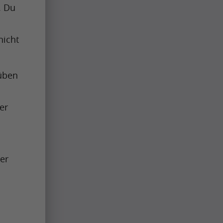
 Du 
icht 
üben 
r 
er 