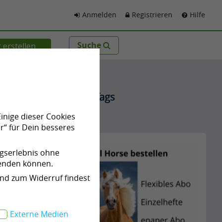
Anmelden
Registrieren
Hilfe
Suche
 erstellen
Beliebte Tags
Einige dieser Cookies
Werbung
r“ für Dein besseres
075
ngserlebnis ohne
wenden können.
und zum Widerruf findest
Externe Medien