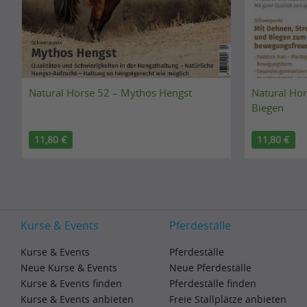
n
o
t
i
o
h
t
g
m
c
l
u
o
Natural Horse 52 – Mythos Hengst
Natural Hor
e
p
Biegen
m
A
.
e
l
.
11,80 €
11,80 €
s
g
.
t
o
o
r
G
i
o
Kurse & Events
Pferdeställe
t
o
h
Kurse & Events
Pferdeställe
g
m
Neue Kurse & Events
Neue Pferdeställe
l
Kurse & Events finden
Pferdeställe finden
u
Kurse & Events anbieten
Freie Stallplätze anbieten
e
p