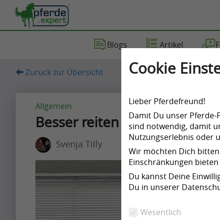
Blogs
Artikel
F
Artikel
Blog
Fragen
Videos
Cookie Einste
Zurück zur Übersicht
(68)
(197)
(7)
(6)
Lieber Pferdefreund!
Allgemein
Damit Du unser Pferde-Po
Besser reiten – durch eine S
sind notwendig, damit un
Nutzungserlebnis oder un
Svenja Tilly
Artikel
Wir möchten Dich bitten
Einschränkungen bieten 
Artikel
Du kannst Deine Einwill
Name
Du in unserer Datenschu
A
Wesentlich
p