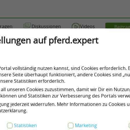
ragen
Diskussionen
Videos
Beitrag
llungen auf pferd.expert
rtal vollständig nutzen kannst, sind Cookies erforderlich. 
itzschulung auf dem Reitsimulator!
sere Seite überhaupt funktioniert, andere Cookies sind „nu
sere Statistiken erforderlich.
2
 all unseren Cookies zuzustimmen, damit wir Dir ein Nutzu
können und Statistiken zur Verbesserung des Portals ver
igung jederzeit widerrufen. Mehr Informationen zu Cookies 
tzerklärung.
Statistiken
Marketing