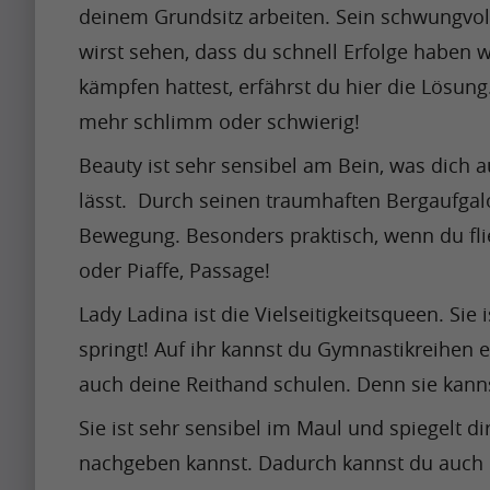
n
e
u
deinem Grundsitz arbeiten. Sein schwungvoll
r
g
t
l
wirst sehen, dass du schnell Erfolge haben 
i
u
t
m
Krishna
kämpfen hattest, erfährst du hier die Lösung.
l
Singh
p
y
o
mehr schlimm oder schwierig!
i
t
i
n
s
o
m
Beauty ist sehr sensibel am Bein, was dich a
t
Artikel
s
b
p
h
lässt.  Durch seinen traumhaften Bergaufgalo
h
e
a
Artikel
w
Bewegung. Besonders praktisch, wenn du fli
a
a
c
Name
h
oder Piaffe, Passage!
p
p
t
e
A
i
r
Lady Ladina ist die Vielseitigkeitsqueen. Sie
f
n
p
n
e
u
springt! Auf ihr kannst du Gymnastikreihen en
i
r
g
t
l
t
auch deine Reithand schulen. Denn sie kann
i
u
t
m
Krishna
c
l
Sie ist sehr sensibel im Maul und spiegelt d
Singh
p
y
o
o
i
t
nachgeben kannst. Dadurch kannst du auch hie
i
n
m
s
o