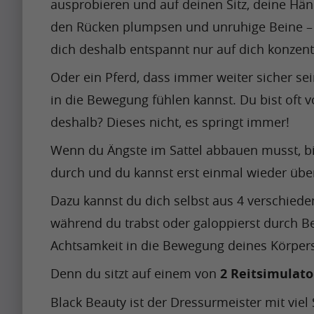
ausprobieren und auf deinen Sitz, deine Hän
Artikel
s
b
h
den Rücken plumpsen und unruhige Beine – a
e
Artikel
a
a
dich deshalb entspannt nur auf dich konzent
Name
p
p
Oder ein Pferd, dass immer weiter sicher sei
A
i
r
in die Bewegung fühlen kannst. Du bist oft 
p
n
e
r
deshalb? Dieses nicht, es springt immer!
g
t
i
u
t
Krishna
Wenn du Ängste im Sattel abbauen musst, bi
l
Singh
p
y
durch und du kannst erst einmal wieder übe
i
t
i
s
Dazu kannst du dich selbst aus 4 verschiede
o
m
Artikel
s
b
während du trabst oder galoppierst durch B
p
h
e
a
Achtsamkeit in die Bewegung deines Körpers
Artikel
a
a
c
Name
Denn du sitzt auf einem von
 2 Reitsimulato
p
p
t
A
i
r
Black Beauty ist der Dressurmeister mit vie
f
p