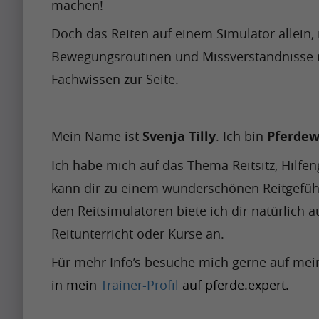
m
machen!
t
e
Artikel
s
b
p
h
s
Doch das Reiten auf einem Simulator allein,
h
e
a
Artikel
w
t
Bewegungsroutinen und Missverständnisse ni
a
a
c
Name
h
o
p
Fachwissen zur Seite.
p
t
e
G
A
i
r
f
n
o
p
n
e
u
i
o
r
Mein Name ist 
Svenja Tilly
. Ich bin 
Pferdew
g
t
l
t
g
i
u
t
m
Krishna
Ich habe mich auf das Thema Reitsitz, Hilfen
c
l
l
Singh
p
y
o
o
kann dir zu einem wunderschönen Reitgefühl
e
i
t
i
n
m
A
den Reitsimulatoren biete ich dir natürlich 
s
o
m
t
e
l
Reitunterricht oder Kurse an. 
s
b
p
h
s
g
h
e
a
Für mehr Info’s besuche mich gerne auf mei
w
t
o
a
a
c
h
in mein 
Trainer-Profil
 auf pferde.expert.
o
r
p
p
t
e
G
i
i
r
f