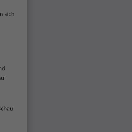
 sich 
nd 
uf 
schau 