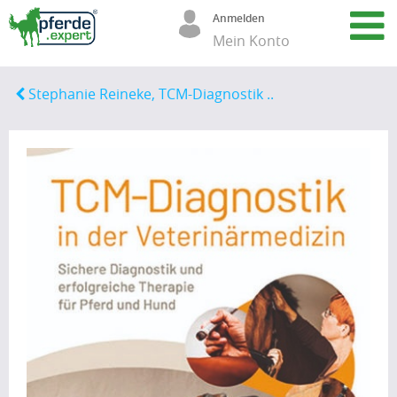
Anmelden
Mein Konto
Stephanie Reineke, TCM-Diagnostik ..
A
r
t
i
k
e
l
(67)