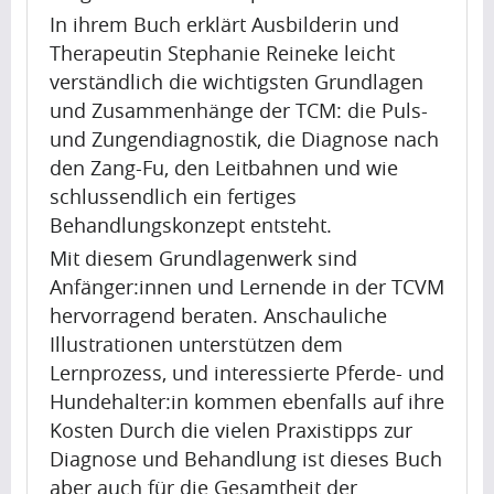
Artikel
In ihrem Buch erklärt Ausbilderin und
Therapeutin Stephanie Reineke leicht
Artikel
verständlich die wichtigsten Grundlagen
Name
und Zusammenhänge der TCM: die Puls-
A
und Zungendiagnostik, die Diagnose nach
p
den Zang-Fu, den Leitbahnen und wie
r
schlussendlich ein fertiges
i
Behandlungskonzept entsteht.
Krishna
l
Singh
Mit diesem Grundlagenwerk sind
i
Anfänger:innen und Lernende in der TCVM
s
hervorragend beraten. Anschauliche
s
Artikel
Illustrationen unterstützen dem
h
Lernprozess, und interessierte Pferde- und
Artikel
a
Hundehalter:in kommen ebenfalls auf ihre
Name
p
Kosten Durch die vielen Praxistipps zur
i
A
Diagnose und Behandlung ist dieses Buch
n
p
aber auch für die Gesamtheit der