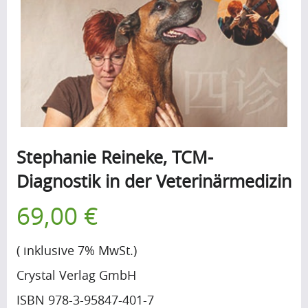
B
l
o
g
(197)
Stephanie Reineke, TCM-
F
Diagnostik in der Veterinärmedizin
r
69,00 €
a
g
( inklusive 7% MwSt.)
e
Crystal Verlag GmbH
n
ISBN 978-3-95847-401-7