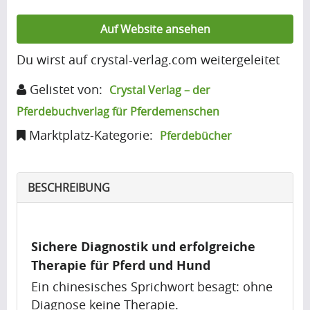
(7)
Auf Website ansehen
Du wirst auf crystal-verlag.com weitergeleitet
V
Gelistet von:
Crystal Verlag – der
i
Pferdebuchverlag für Pferdemenschen
d
Marktplatz-Kategorie:
Pferdebücher
e
o
BESCHREIBUNG
s
(6)
Sichere Diagnostik und erfolgreiche
Therapie für Pferd und Hund
Ein chinesisches Sprichwort besagt: ohne
Diagnose keine Therapie.