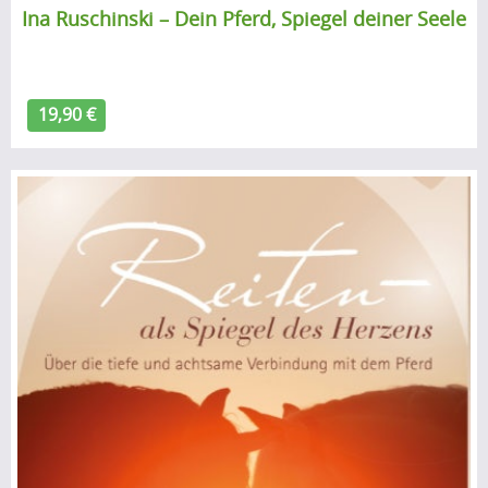
e
.
Ina Ruschinski – Dein Pferd, Spiegel deiner Seele
A
.
l
.
g
o
19,90 €
r
i
t
h
m
u
p
.
.
.