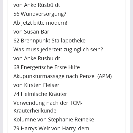
a
Artikel
e
von Anke Rüsbüldt
h
c
a
56 Wundversorgung?
Artikel
a
t
p
Name
Ab jetzt bitte modern!
p
f
r
i
von Susan Bär
u
A
e
n
l
62 Brennpunkt Stallapotheke
p
t
g
m
r
Was muss jederzeit zug.nglich sein?
t
u
o
i
y
von Anke Rüsbüldt
Krishna
p
n
l
i
Singh
68 Energetische Erste Hilfe
t
t
i
m
Akupunkturmassage nach Penzel (APM)
o
h
s
p
b
von Kirsten Fleiser
w
s
a
Artikel
e
h
74 Heimische Kräuter
h
c
a
e
Artikel
Verwendung nach der TCM-
a
t
p
n
Name
Kräuterheilkunde
p
f
r
i
i
Kolumne von Stephanie Reineke
u
A
e
t
n
l
79 Harrys Welt von Harry, dem
p
t
c