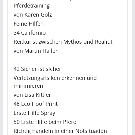
g
Pferdetraining
r
u
i
von Karen Golz
Krishna
p
l
Feine HIlfen
Singh
t
i
34 Californio
o
s
Reitkunst zwischen Mythos und Realit.t
b
s
Artikel
e
von Martin Haller
h
a
Artikel
a
p
Name
p
42 Sicher ist sicher
r
i
Verletzungsrisiken erkennen und
A
e
n
minimieren
p
t
g
von Lisa Kittler
r
t
u
i
48 Eco Hoof Print
y
Krishna
p
l
i
Erste Hilfe Spray
Singh
t
i
m
50 Erste Hilfe beim Pferd
o
s
p
Richtig handeln in einer Notsituation
b
s