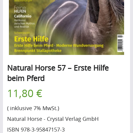
B
l
o
g
(197)
Natural Horse 57 – Erste Hilfe
F
beim Pferd
r
11,80 €
a
g
( inklusive 7% MwSt.)
e
Natural Horse - Crystal Verlag GmbH
n
ISBN 978-3-95847157-3