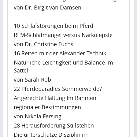
Artikel
von Dr. Birgit van Damsen
Artikel
Name
10 Schlafstörungen beim Pferd
REM-Schlafmangel versus Narkolepsie
A
von Dr. Christine Fuchs
p
r
16 Reiten mit der Alexander-Technik
i
Natürliche Leichtigkeit und Balance im
Krishna
l
Sattel
Singh
i
von Sarah Rob
s
22 Pferdeparadies Sommerweide?
s
Artikel
Artgerechte Haltung im Rahmen
h
Artikel
regionaler Bestimmungen
a
Name
p
von Nikola Fersing
i
28 Herausforderung Stillstehen
A
n
Die unterschätze Disziplin im
p