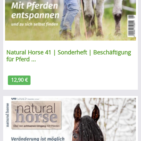
e
.
A
.
l
.
g
o
r
i
Natural Horse 41 | Sonderheft | Beschäftigung
t
für Pferd ...
h
m
12,90 €
u
p
.
.
.