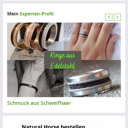
Mein
Experten-Profil
P
N
r
e
e
x
v
t
i
o
u
s
Schmuck aus Schweifhaar