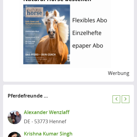
Werbung
Pferdefreunde
in der Nähe
P
N
r
e
Alexander Wenzlaff
e
x
DE - 53773 Hennef
v
t
i
Krishna Kumar Singh