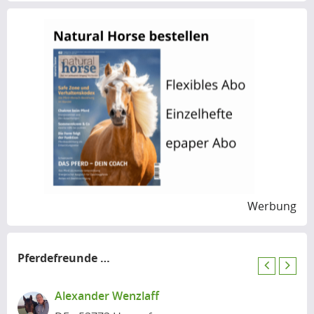
Werbung
Pferdefreunde
in der Nähe
P
N
r
e
Alexander Wenzlaff
e
x