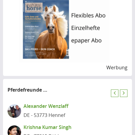
Werbung
Pferdefreunde
in der Nähe
P
N
r
e
Alexander Wenzlaff
e
x
DE - 53773 Hennef
v
t
i
Krishna Kumar Singh
o