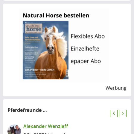
Werbung
Pferdefreunde
in der Nähe
P
N
r
e
Alexander Wenzlaff
e
x