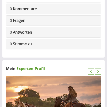
0
Kommentare
0
Fragen
0
Antworten
0
Stimme zu
Mein
Experten-Profil
P
N
r
e
e
x
v
t
i
o