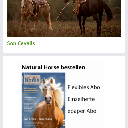
u
s
Son Cavalls