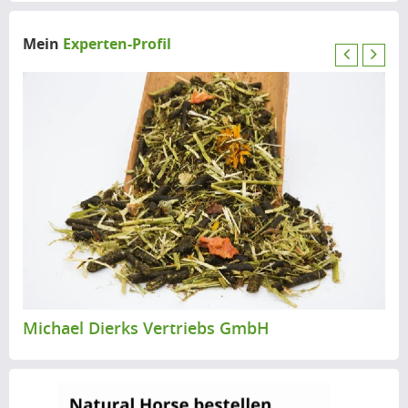
Mein
Experten-Profil
P
N
r
e
e
x
v
t
i
o
u
s
Michael Dierks Vertriebs GmbH