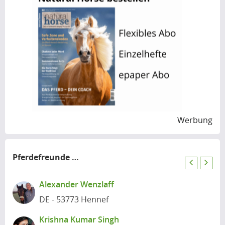
Werbung
Pferdefreunde
in der Nähe
P
N
r
e
Alexander Wenzlaff
e
x
DE - 53773 Hennef
v
t
i
Krishna Kumar Singh