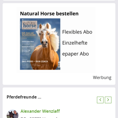
Werbung
Pferdefreunde
in der Nähe
P
N
r
e
Alexander Wenzlaff
e
x