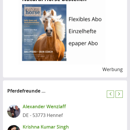
Werbung
Pferdefreunde
in der Nähe
P
N
r
e
Alexander Wenzlaff
e
x
DE - 53773 Hennef
v
t
i
Krishna Kumar Singh