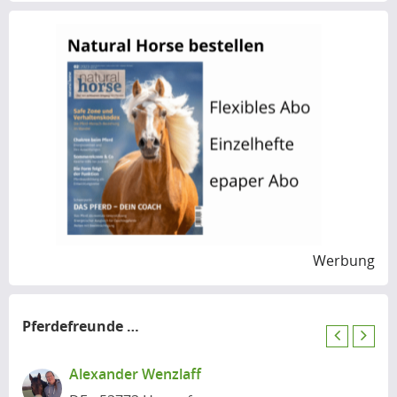
Werbung
Pferdefreunde
in der Nähe
P
N
r
e
Alexander Wenzlaff
e
x