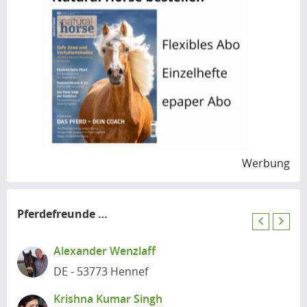
Werbung
Pferdefreunde
in der Nähe
P
N
r
e
Alexander Wenzlaff
e
x
DE - 53773 Hennef
v
t
i
Krishna Kumar Singh