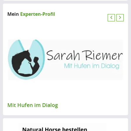
Mein
Experten-Profil
P
N
r
e
e
x
v
t
i
o
u
s
Mit Hufen im Dialog