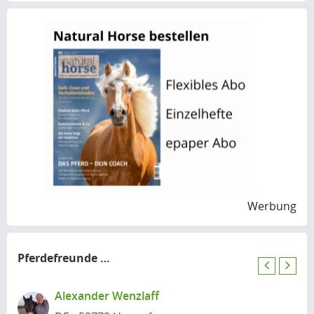
Werbung
Pferdefreunde
in der Nähe
P
N
r
e
Alexander Wenzlaff
e
x