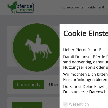
Kurse & Events
Reitlehrer & T
Cookie Einste
Pia Oelm
Lieber Pferdefreund!
-
Damit Du unser Pferde-Po
sind notwendig, damit un
Nutzungserlebnis oder un
Wir möchten Dich bitten
Einschränkungen bieten 
Community
Über mich
Empfehlunge
Du kannst Deine Einwill
Du in unserer Datenschu
Wesentlich