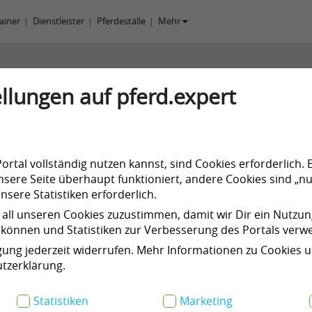
rainer
Dienstleister
Pferdeställe
Mehr
llungen auf pferd.expert
eier
rtal vollständig nutzen kannst, sind Cookies erforderlich. 
sere Seite überhaupt funktioniert, andere Cookies sind „nu
sere Statistiken erforderlich.
 all unseren Cookies zuzustimmen, damit wir Dir ein Nutzu
können und Statistiken zur Verbesserung des Portals ver
n
Kurse & Events
Meine Products
igung jederzeit widerrufen. Mehr Informationen zu Cookies 
tzerklärung.
Statistiken
Marketing