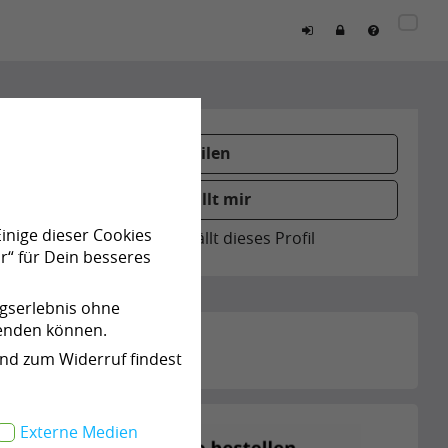
Teilen
Gefällt mir
Einige dieser Cookies
0
Personen gefällt dieses Profil
r“ für Dein besseres
ngserlebnis ohne
wenden können.
und zum Widerruf findest
Externe Medien