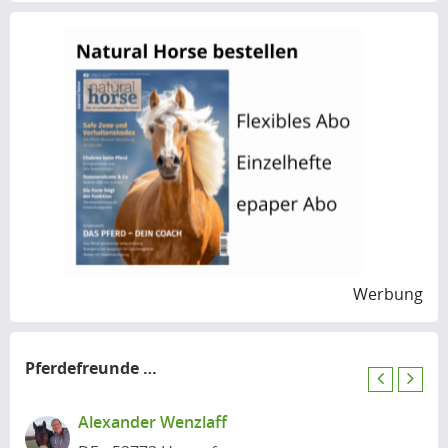
Werbung
Pferdefreunde
in der Nähe
P
N
r
e
Alexander Wenzlaff
e
x