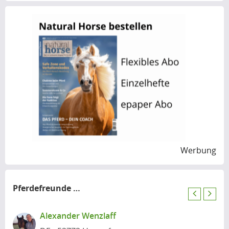
Werbung
Pferdefreunde
in der Nähe
P
N
r
e
Alexander Wenzlaff
e
x