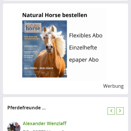
Werbung
Pferdefreunde
in der Nähe
P
N
r
e
Alexander Wenzlaff
e
x