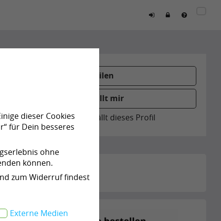
Teilen
Gefällt mir
Einige dieser Cookies
0
Personen gefällt dieses Profil
r“ für Dein besseres
ngserlebnis ohne
wenden können.
und zum Widerruf findest
Externe Medien