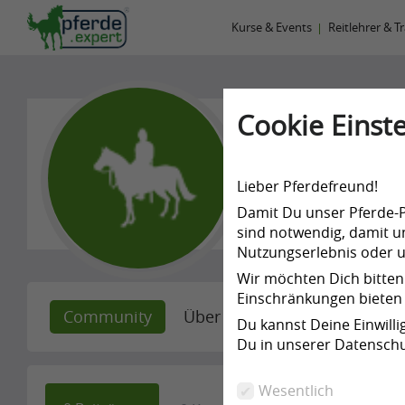
Kurse & Events
Reitlehrer & T
Cookie Einste
Madlene
Lieber Pferdefreund!
-
Damit Du unser Pferde-Po
sind notwendig, damit un
Nutzungserlebnis oder un
Wir möchten Dich bitten
Einschränkungen bieten 
Community
Über mich
Empfehlunge
Du kannst Deine Einwill
Du in unserer Datenschu
Wesentlich