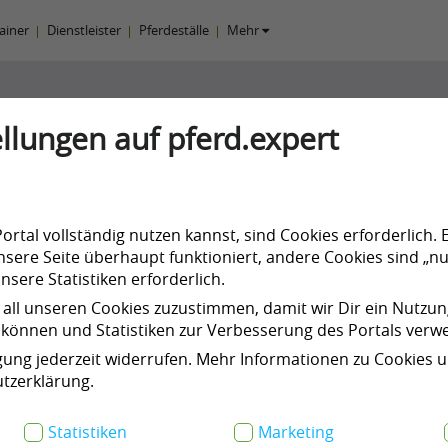
rainer
Dienstleister
Pferdeställe
Mehr
llungen auf pferd.expert
 Murczek
rtal vollständig nutzen kannst, sind Cookies erforderlich. 
sere Seite überhaupt funktioniert, andere Cookies sind „nu
sere Statistiken erforderlich.
 all unseren Cookies zuzustimmen, damit wir Dir ein Nutzu
können und Statistiken zur Verbesserung des Portals ver
n
Kurse & Events
Meine Products
igung jederzeit widerrufen. Mehr Informationen zu Cookies 
tzerklärung.
Statistiken
Marketing