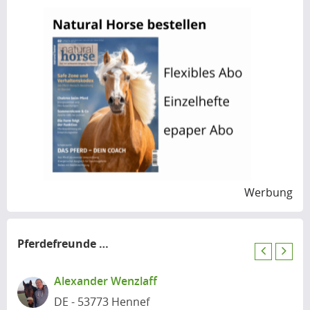
Werbung
Pferdefreunde
in der Nähe
P
N
r
e
Alexander Wenzlaff
e
x
DE - 53773 Hennef
v
t