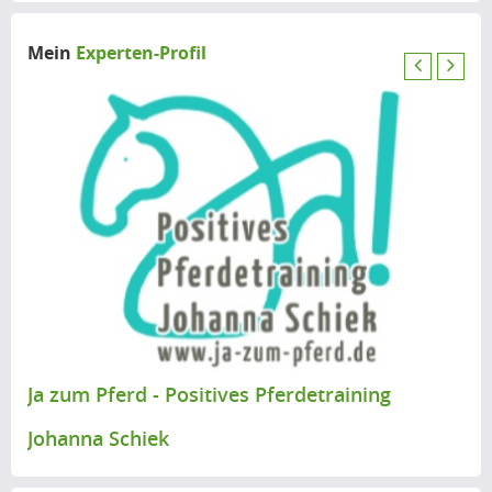
Mein
Experten-Profil
P
N
r
e
e
x
v
t
i
o
u
s
Ja zum Pferd - Positives Pferdetraining
Johanna Schiek