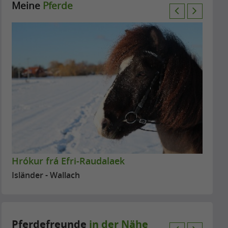
Meine
Pferde
P
N
r
e
e
x
v
t
i
o
u
s
Hrókur frá Efri-Raudalaek
Isländer - Wallach
Pferdefreunde
in der Nähe