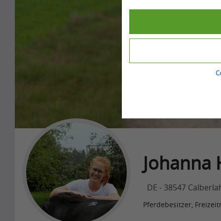
C
Johanna 
DE - 38547 Calberla
Pferdebesitzer, Freizeit