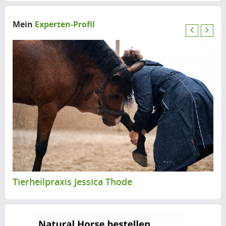
Mein
Experten-Profil
P
N
r
e
e
x
v
t
i
o
u
s
Tierheilpraxis Jessica Thode