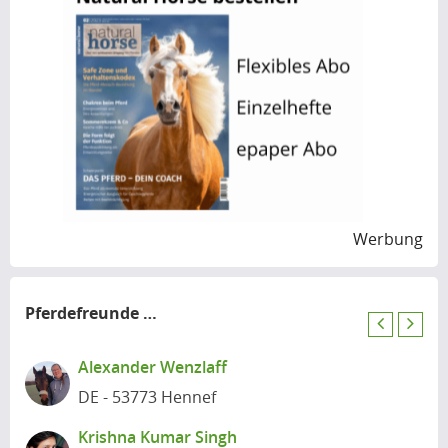
Werbung
Pferdefreunde
in der Nähe
P
N
r
e
Alexander Wenzlaff
e
x
DE - 53773 Hennef
v
t
i
Krishna Kumar Singh