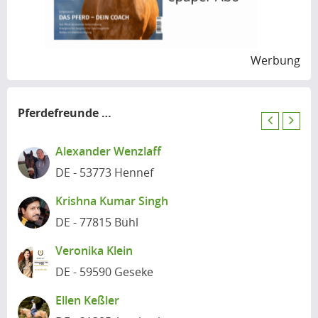
Werbung
Pferdefreunde
in der Nähe
P
N
r
e
Alexander Wenzlaff
e
x
DE - 53773 Hennef
v
t
i
Krishna Kumar Singh
o
DE - 77815 Bühl
u
s
Veronika Klein
DE - 59590 Geseke
Ellen Keßler