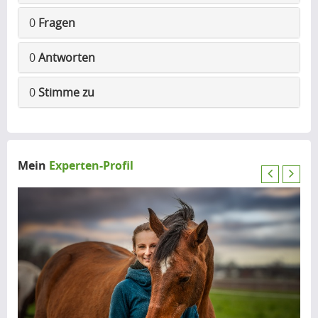
0
Fragen
0
Antworten
0
Stimme zu
Mein
Experten-Profil
P
N
r
e
e
x
v
t
i
o
u
s