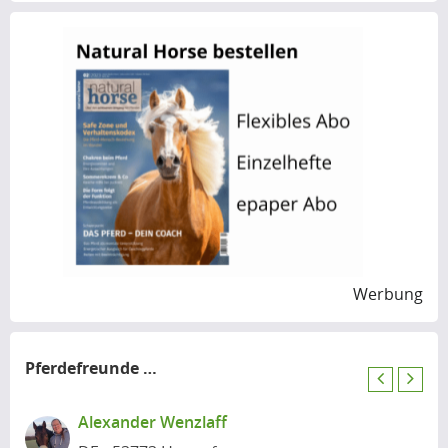
Werbung
Pferdefreunde
in der Nähe
P
N
r
e
Alexander Wenzlaff
e
x