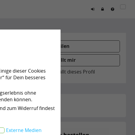
Teilen
Gefällt mir
Einige dieser Cookies
0
Personen gefällt dieses Profil
r“ für Dein besseres
ngserlebnis ohne
wenden können.
und zum Widerruf findest
Externe Medien