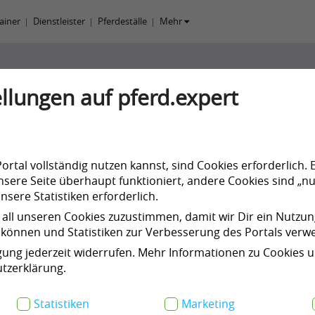
rainer
Dienstleister
Pferdeställe
Mehr
llungen auf pferd.expert
ntag
rtal vollständig nutzen kannst, sind Cookies erforderlich. 
sere Seite überhaupt funktioniert, andere Cookies sind „nu
sere Statistiken erforderlich.
 all unseren Cookies zuzustimmen, damit wir Dir ein Nutzu
können und Statistiken zur Verbesserung des Portals ver
n
Kurse & Events
Meine Products
igung jederzeit widerrufen. Mehr Informationen zu Cookies 
tzerklärung.
Statistiken
Marketing