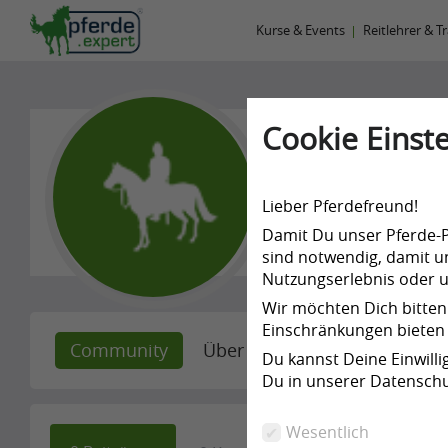
Kurse & Events
Reitlehrer & T
Cookie Einste
Elke Son
Lieber Pferdefreund!
-
Damit Du unser Pferde-Po
sind notwendig, damit un
Nutzungserlebnis oder un
Wir möchten Dich bitten
Einschränkungen bieten 
Community
Über mich
Empfehlunge
Du kannst Deine Einwill
Du in unserer Datenschu
Wesentlich