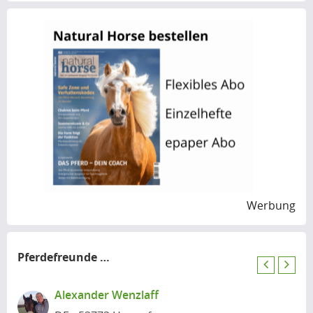
Werbung
Pferdefreunde
in der Nähe
P
N
r
e
Alexander Wenzlaff
e
x